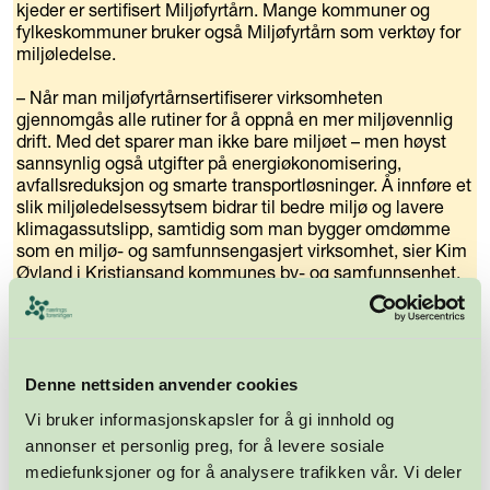
kjeder er sertifisert Miljøfyrtårn. Mange kommuner og
fylkeskommuner bruker også Miljøfyrtårn som verktøy for
miljøledelse.
– Når man miljøfyrtårnsertifiserer virksomheten
gjennomgås alle rutiner for å oppnå en mer miljøvennlig
drift. Med det sparer man ikke bare miljøet – men høyst
sannsynlig også utgifter på energiøkonomisering,
avfallsreduksjon og smarte transportløsninger. Å innføre et
slik miljøledelsessytsem bidrar til bedre miljø og lavere
klimagassutslipp, samtidig som man bygger omdømme
som en miljø- og samfunnsengasjert virksomhet, sier Kim
Øvland i Kristiansand kommunes by- og samfunnsenhet.
Denne nettsiden anvender cookies
ANNONSE - ARTIKKEL FORTSETTER UNDER
Vi bruker informasjonskapsler for å gi innhold og
annonser et personlig preg, for å levere sosiale
mediefunksjoner og for å analysere trafikken vår. Vi deler