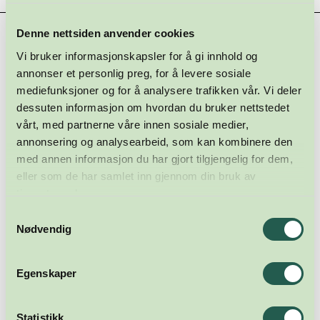
Denne nettsiden anvender cookies
Hovedsamarbeidspartnere
Vi bruker informasjonskapsler for å gi innhold og
annonser et personlig preg, for å levere sosiale
mediefunksjoner og for å analysere trafikken vår. Vi deler
dessuten informasjon om hvordan du bruker nettstedet
vårt, med partnerne våre innen sosiale medier,
annonsering og analysearbeid, som kan kombinere den
med annen informasjon du har gjort tilgjengelig for dem,
eller som de har samlet inn gjennom din bruk av
tjenestene deres.
Samtykkevalg
Nødvendig
Egenskaper
Statistikk