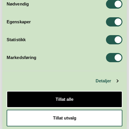
Nødvendig
Meld deg på nyhetsbrevet
Egenskaper
Abonner
Statistikk
Markedsføring
Detaljer
Næringsforeningen i
Tillat alle
Kristiansandsregionen
Skippergata 23
Tillat utvalg
4611 Kristiansand