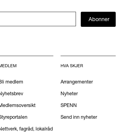
Abonner
MEDLEM
HVA SKJER
Bli medlem
Arrangementer
Nyhetsbrev
Nyheter
Medlemsoversikt
SPENN
Styreportalen
Send inn nyheter
Nettverk, fagråd, lokalråd