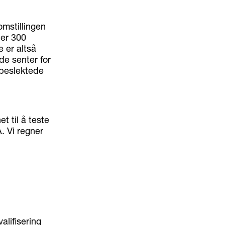
omstillingen
 er 300
e er altså
de senter for
 beslektede
t til å teste
. Vi regner
alifisering