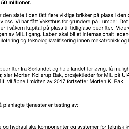
 50 millioner.
 den siste tiden fått flere viktige brikker på plass i den 
v oss. Vi har fått Veksthus for gründere på Lumber. Det
er i såkorn kapital på plass til tidligfase bedrifter. Vider
en av MIL i gang. Laben skal bli et internasjonalt leden
ilotering og teknologikvalifisering innen mekatronikk og
bedrifter fra Sørlandet og hele landet for øvrig, få mulighe
r, sier Morten Kollerup Bak, prosjektleder for MIL på UiA
L vil åpne i midten av 2017 fortsetter Morten K. Bak.
planlagte tjenester er testing av:
e og hydrauliske komponenter og systemer for teknisk kv