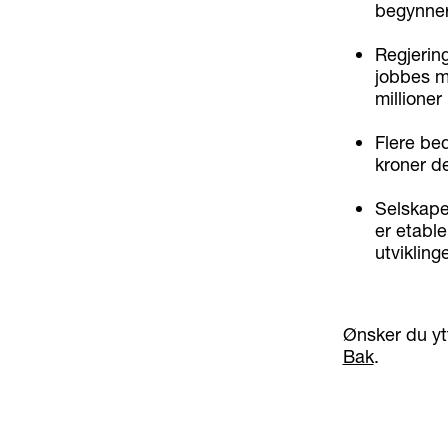
begynner
Regjering
jobbes m
millioner
Flere bed
kroner de
Selskape
er etabl
utvikling
Ønsker du yt
Bak
.