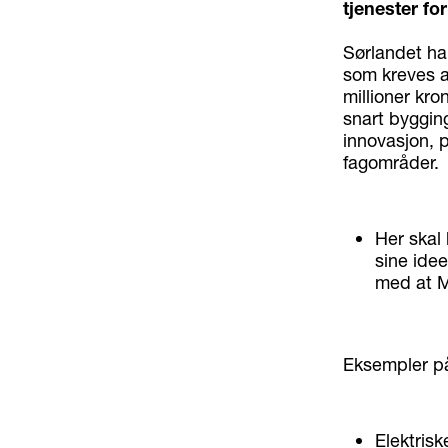
tjenester for
Sørlandet har
som kreves a
millioner kron
snart bygging
innovasjon, p
fagområder.
Her skal 
sine idee
med at MI
Eksempler på 
Elektrisk