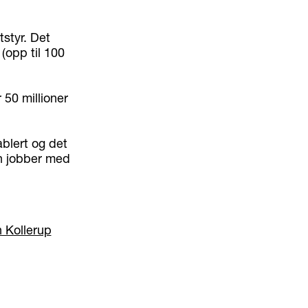
tstyr. Det
(opp til 100
r 50 millioner
blert og det
n jobber med
 Kollerup