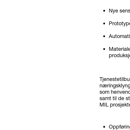
Nye sens
Prototyp
Automati
Materiale
produks
Tjenestetilbu
næringsklyng
som henvende
samt til de s
MIL prosjekte
Oppførin