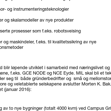
or- og instrumenteringsteknologier
er og skalamodeller av nye produkter
serte prosesser som f.eks. robotsveising
r og maskindeler, f.eks. til kvalitetssikring av nye
jonsmetoder
d blir løpende utviklet i samarbeid med næringslivet og
ene, f.eks. GCE NODE og NCE Eyde. MIL skal bli et tek
r seg til både gründerbedrifter og små og mellomstore
tore og veletablerte selskapene avslutter Morten K. Bak
t (januar 2016):
g av to nye bygninger (totalt 4000 kvm) ved Campus G