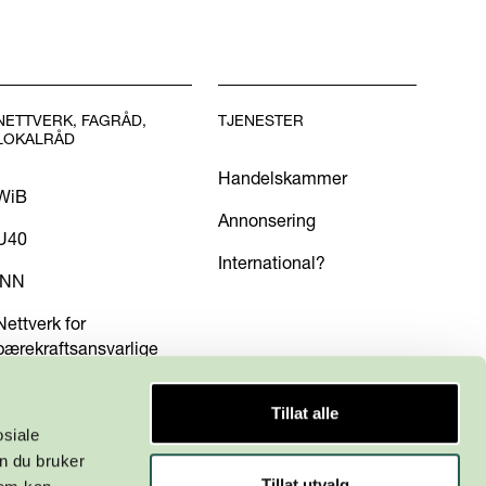
NETTVERK, FAGRÅD,
TJENESTER
LOKALRÅD
Handelskammer
WiB
Annonsering
U40
International?
INN
Nettverk for
bærekraftsansvarlige
Tillat alle
osiale
n du bruker
Tillat utvalg