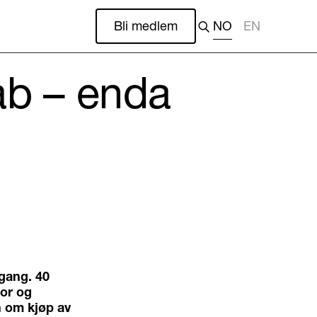
Bli medlem
NO
EN
ab – enda
 gang. 40
ror og
n om kjøp av