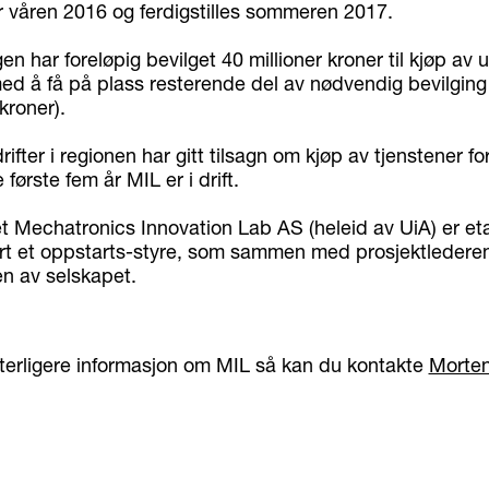
 våren 2016 og ferdigstilles sommeren 2017.
en har foreløpig bevilget 40 millioner kroner til kjøp av u
ed å få på plass resterende del av nødvendig bevilging 
 kroner).
rifter i regionen har gitt tilsagn om kjøp av tjenstener fo
 første fem år MIL er i drift.
t Mechatronics Innovation Lab AS (heleid av UiA) er eta
ert et oppstarts-styre, som sammen med prosjektledere
en av selskapet.
terligere informasjon om MIL så kan du kontakte
Morten