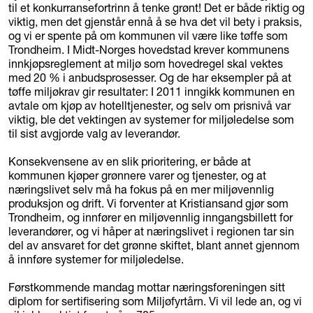
til et konkurransefortrinn å tenke grønt! Det er både riktig og
viktig, men det gjenstår ennå å se hva det vil bety i praksis,
og vi er spente på om kommunen vil være like tøffe som
Trondheim. I Midt-Norges hovedstad krever kommunens
innkjøpsreglement at miljø som hovedregel skal vektes
med 20 % i anbudsprosesser. Og de har eksempler på at
tøffe miljøkrav gir resultater: I 2011 inngikk kommunen en
avtale om kjøp av hotelltjenester, og selv om prisnivå var
viktig, ble det vektingen av systemer for miljøledelse som
til sist avgjorde valg av leverandør.
Konsekvensene av en slik prioritering, er både at
kommunen kjøper grønnere varer og tjenester, og at
næringslivet selv må ha fokus på en mer miljøvennlig
produksjon og drift. Vi forventer at Kristiansand gjør som
Trondheim, og innfører en miljøvennlig inngangsbillett for
leverandører, og vi håper at næringslivet i regionen tar sin
del av ansvaret for det grønne skiftet, blant annet gjennom
å innføre systemer for miljøledelse.
Førstkommende mandag mottar næringsforeningen sitt
diplom for sertifisering som Miljøfyrtårn. Vi vil lede an, og vi