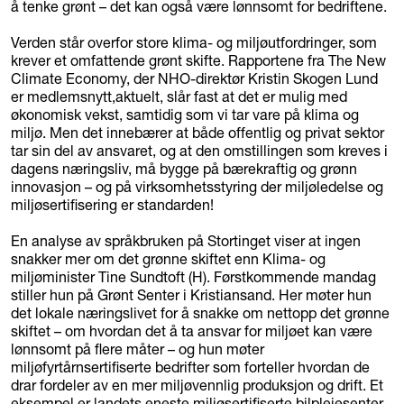
å tenke grønt – det kan også være lønnsomt for bedriftene.
Verden står overfor store klima- og miljøutfordringer, som
krever et omfattende grønt skifte. Rapportene fra The New
Climate Economy, der NHO-direktør Kristin Skogen Lund
er medlemsnytt,aktuelt, slår fast at det er mulig med
økonomisk vekst, samtidig som vi tar vare på klima og
miljø. Men det innebærer at både offentlig og privat sektor
tar sin del av ansvaret, og at den omstillingen som kreves i
dagens næringsliv, må bygge på bærekraftig og grønn
innovasjon – og på virksomhetsstyring der miljøledelse og
miljøsertifisering er standarden!
En analyse av språkbruken på Stortinget viser at ingen
snakker mer om det grønne skiftet enn Klima- og
miljøminister Tine Sundtoft (H). Førstkommende mandag
stiller hun på Grønt Senter i Kristiansand. Her møter hun
det lokale næringslivet for å snakke om nettopp det grønne
skiftet – om hvordan det å ta ansvar for miljøet kan være
lønnsomt på flere måter – og hun møter
miljøfyrtårnsertifiserte bedrifter som forteller hvordan de
drar fordeler av en mer miljøvennlig produksjon og drift. Et
eksempel er landets eneste miljøsertifiserte bilpleiesenter,