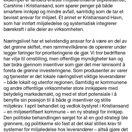
Carshine i Kristiansand, som sparer penger på både
smartere innkjøp og mindre avfall, samtidig som de tar et
bevisst ansvar for miljøet. Et annet er Kristiansand Havn,
som har innført miljøledelse og systematisk integrerer
bærekraft i alle deler av virksomheten.
Næringslivet har et selvstendig ansvar for å være en del av
det grønne skiftet, men rammevilkårene de opererer under
legger føringer for prioriteringene de gjør. Vi tror bedriftene
har vilje til omstilling, men offentlige myndigheter kan og
bør bidra gjennom insentiver som gjør det mer lønnsomt å
foreta de grønne investeringene. Som produsenter av varer
og tjenester er det lokale næringslivet viktige leverandører
– både lokalt og utenfor regionen. Samtidig er kommunene
og andre offentlige virksomheter store innkjøpere med
betydelig markedsmakt, og med et stort potensiale i å
benytte sin posisjon til å både gi insentiver og stille
miljøkrav. I april behandlet og vedtok bystyret i Kristiansand
– en miljøsertifisert kommune – en ny strategi for innkjøp.
Den politiske behandlingen sørget for at en god strategi ble
grønnere, og politikerne slo fast at det skal stilles krav til
systemer for miljøledelse hos leverandører – altså gjøre det