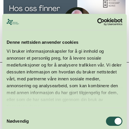
Denne nettsiden anvender cookies
Vi bruker informasjonskapsler for å gi innhold og
annonser et personlig preg, for å levere sosiale
mediefunksjoner og for å analysere trafikken vår. Vi deler
Hovedsamarbeidspartnere
dessuten informasjon om hvordan du bruker nettstedet
vårt, med partnerne våre innen sosiale medier,
annonsering og analysearbeid, som kan kombinere den
med annen informasjon du har gjort tilgjengelig for dem,
eller som de har samlet inn gjennom din bruk av
tjenestene deres.
Samtykkevalg
Nødvendig