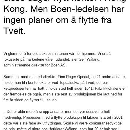
Kong. Men Boen-ledelsen har
ingen planer om å flytte fra
Tveit.
Vi glemmer å fortelle suksesshistorien vår her hjemme. Vi er så
fokuserte på markedene våre i utlandet, sier Geir Wåland,
administrerende direktør for Boen AS.
Sammen med markedsdirektør Finn ­Roger Opedal, og 21 andre ansatte,
holder han til i kontorloka­ ler ved Topdalselva på Tveit, der par­
kettprodusenten har hatt tilholds­ sted helt siden 1641! Fabrikklokalene er
der fremdeles de også, men siste rest av produksjonen ble lagt ned for
fire år siden og flyttet til Litauen.
– Det er aldri moro å si opp ansatte, men det var dessverre helt
nødvendig. Prosessen med å flytte produksjon til Litauen startet i 2001,
dette var siste fase av utflyttingen. Skulle vi være konkurransedyktige
på pris, måtte vi gjøre noe, forklarer Wåland, som har 20 år bak seg i