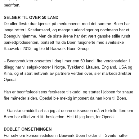
bedriften.
SELGER TIL OVER 50 LAND
De aller fleste drar kjensel på merkenavnet med det samme. Boen har
lange røt­ter i Kristiansand, og mange sørlen­dinger og nordmenn har et
Boen­gulv hjemme. Men de siste årene har det vært ganske stille rundt
parkett­produsenten, bortsett fra da Boen fusjonerte med sveitsiske
Bauwerk i 2013, og ble til Bauwerk Boen Group.
– Boen­produkter omsettes i dag i mer enn 50 land i fire verdensde­ler. I
tillegg har vi salgskontorer i Norge, Tyskland, Litauen, England, USA og
Kina, og et stort nettverk av partnere verden over, sier markedsdirektør
Opedal.
Han er bedriftsledelsens ferskeste tilskudd, og startet i jobben for snaue
fire måneder siden. Opedal ble mektig imponert da han kom til Boen.
– Ganske umiddelbart sa jeg at denne suksessen må vi fortelle flere om.
Boen har alltid vært litt beskjedne. Helt til jeg kom, ler Opedal.
DOBLET OMSETNINGEN
For selv om konsernledelsen i Bauwerk Boen holder til i Sveits, sitter