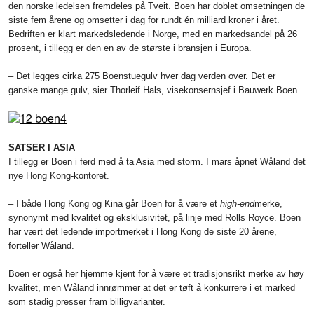
den norske ledelsen fremdeles på Tveit. Boen har doblet omsetningen de
siste fem årene og omsetter i dag for rundt én milliard kroner i året.
Bedriften er klart markedsledende i Norge, med en markedsandel på 26
prosent, i tillegg er den en av de største i bransjen i Europa.
– Det legges cirka 275 Boen­stuegulv hver dag verden over. Det er
ganske mange gulv, sier Thorleif Hals, visekonsernsjef i Bauwerk Boen.
SATSER I ASIA
I tillegg er Boen i ferd med å ta Asia med storm. I mars åpnet Wåland det
nye Hong Kong­-kontoret.
– I både Hong Kong og Kina går Boen for å være et
high-end
­merke,
synonymt med kvalitet og eksklusivitet, på linje med Rolls Royce. Boen
har vært det ledende importmerket i Hong Kong de siste 20 årene,
forteller Wåland.
Boen er også her hjemme kjent for å være et tradisjonsrikt merke av høy
kvalitet, men Wåland innrøm­mer at det er tøft å konkurrere i et marked
som stadig presser fram billigvarianter.