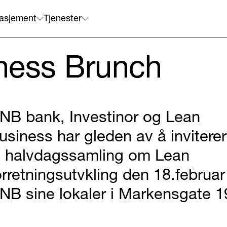
asjement
Tjenester
ness Brunch
NB bank, Investinor og Lean
usiness har gleden av å inviterer
il halvdagssamling om Lean
orretningsutvkling den 18.februar 
NB sine lokaler i Markensgate 1