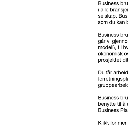
Business bru
i alle bransj
selskap. Bus
som du kan be
Business bru
går vi gjenno
modell), til 
økonomisk ov
prosjektet dit
Du får arbei
forretningsp
gruppearbeid
Business bru
benytte til 
Business Pla
Klikk for mer