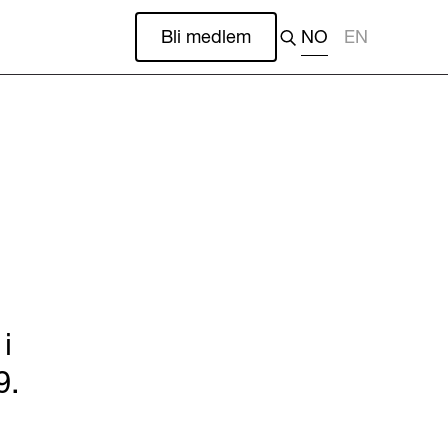
Bli medlem
NO
EN
i
9.