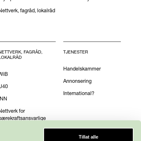
Nettverk, fagråd, lokalråd
NETTVERK, FAGRÅD,
TJENESTER
LOKALRÅD
Handelskammer
WiB
Annonsering
U40
International?
INN
Nettverk for
bærekraftsansvarlige
Tillat alle