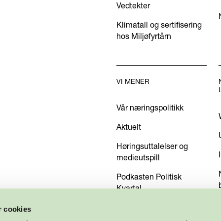
Vedtekter
Klimatall og sertifisering
hos Miljøfyrtårn
VI MENER
Vår næringspolitikk
Aktuelt
Høringsuttalelser og
medieutspill
Podkasten Politisk
Kvartal
Kom med dine innspill
r cookies