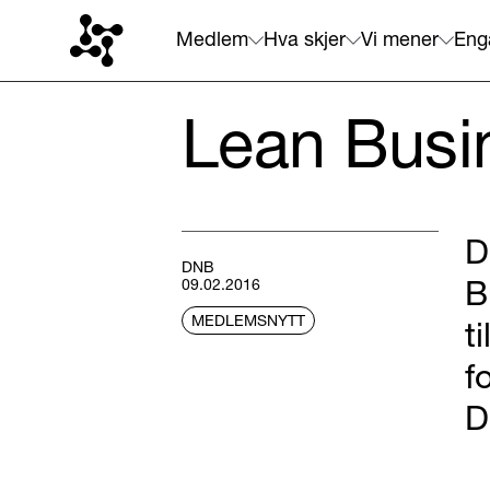
Medlem
Hva skjer
Vi mener
Eng
Lean Busi
D
DNB
B
09.02.2016
MEDLEMSNYTT
t
f
D