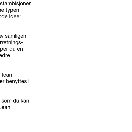
kstambisjoner
nne typen
ode ideer
av samligen
rretnings-
aper du en
bedre
 lean
er benyttes i
r som du kan
”Lean