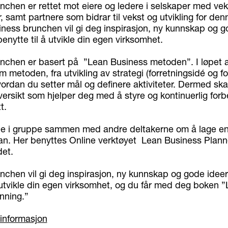
nchen er rettet mot eiere og ledere i selskaper med ve
er, samt partnere som bidrar til vekst og utvikling for de
iness brunchen vil gi deg inspirasjon, ny kunnskap og g
nytte til å utvikle din egen virksomhet.
nchen er basert på ”Lean Business metoden”. I løpet 
m metoden, fra utvikling av strategi (forretningsidé og fo
hvordan du setter mål og definere aktiviteter. Dermed sk
ersikt som hjelper deg med å styre og kontinuerlig for
t.
de i gruppe sammen med andre deltakerne om å lage en
lan. Her benyttes Online verktøyet Lean Business Plann
et.
nchen vil gi deg inspirasjon, ny kunnskap og gode idee
å utvikle din egen virksomhet, og du får med deg boken 
nning.”
informasjon