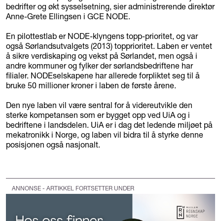
bedrifter og økt sysselsetning, sier administrerende direktør
Anne-Grete Ellingsen i GCE NODE.
En pilottestlab er NODE-klyngens topp-prioritet, og var
også Sørlandsutvalgets (2013) topprioritet. Laben er ventet
å sikre verdiskaping og vekst på Sørlandet, men også i
andre kommuner og fylker der sørlandsbedriftene har
filialer. NODEselskapene har allerede forpliktet seg til å
bruke 50 millioner kroner i laben de første årene.
Den nye laben vil være sentral for å videreutvikle den
sterke kompetansen som er bygget opp ved UiA og i
bedriftene i landsdelen. UiA er i dag det ledende miljøet på
mekatronikk i Norge, og laben vil bidra til å styrke denne
posisjonen også nasjonalt.
ANNONSE - ARTIKKEL FORTSETTER UNDER