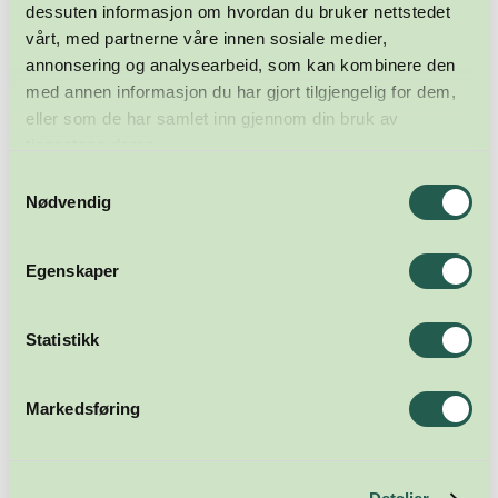
dessuten informasjon om hvordan du bruker nettstedet
vårt, med partnerne våre innen sosiale medier,
annonsering og analysearbeid, som kan kombinere den
med annen informasjon du har gjort tilgjengelig for dem,
eller som de har samlet inn gjennom din bruk av
tjenestene deres.
Samtykkevalg
Nødvendig
Egenskaper
Statistikk
Markedsføring
Meld deg på nyhetsbrevet
Abonner