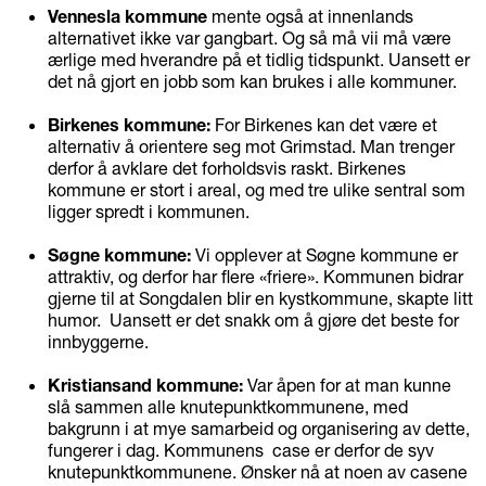
Vennesla kommune
mente også at innenlands
alternativet ikke var gangbart. Og så må vii må være
ærlige med hverandre på et tidlig tidspunkt. Uansett er
det nå gjort en jobb som kan brukes i alle kommuner.
Birkenes kommune:
For Birkenes kan det være et
alternativ å orientere seg mot Grimstad. Man trenger
derfor å avklare det forholdsvis raskt. Birkenes
kommune er stort i areal, og med tre ulike sentral som
ligger spredt i kommunen.
Søgne kommune:
Vi opplever at Søgne kommune er
attraktiv, og derfor har flere «friere». Kommunen bidrar
gjerne til at Songdalen blir en kystkommune, skapte litt
humor. Uansett er det snakk om å gjøre det beste for
innbyggerne.
Kristiansand kommune:
Var åpen for at man kunne
slå sammen alle knutepunktkommunene, med
bakgrunn i at mye samarbeid og organisering av dette,
fungerer i dag. Kommunens case er derfor de syv
knutepunktkommunene. Ønsker nå at noen av casene