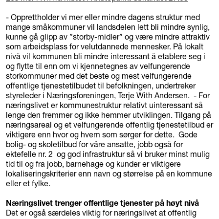
- Opprettholder vi mer eller mindre dagens struktur med
mange småkommuner vil landsdelen lett bli mindre synlig,
kunne gå glipp av ”storby-midler” og være mindre attraktiv
som arbeidsplass for velutdannede mennesker. På lokalt
nivå vil kommunen bli mindre interessant å etablere seg i
og flytte til enn om vi kjennetegnes av velfungerende
storkommuner med det beste og mest velfungerende
offentlige tjenestetilbudet til befolkningen, undertreker
styreleder i Næringsforeningen, Terje With Andersen. - For
næringslivet er kommunestruktur relativt uinteressant så
lenge den fremmer og ikke hemmer utviklingen. Tilgang på
næringsareal og et velfungerende offentlig tjenestetilbud er
viktigere enn hvor og hvem som sørger for dette. Gode
bolig- og skoletilbud for våre ansatte, jobb også for
ektefelle nr. 2 og god infrastruktur så vi bruker minst mulig
tid til og fra jobb, barnehage og kunder er viktigere
lokaliseringskriterier enn navn og størrelse på en kommune
eller et fylke.
Næringslivet trenger offentlige tjenester på høyt nivå
Det er også særdeles viktig for næringslivet at offentlig