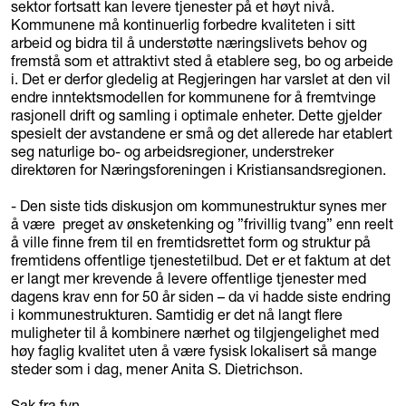
sektor fortsatt kan levere tjenester på et høyt nivå.
Kommunene må kontinuerlig forbedre kvaliteten i sitt
arbeid og bidra til å understøtte næringslivets behov og
fremstå som et attraktivt sted å etablere seg, bo og arbeide
i. Det er derfor gledelig at Regjeringen har varslet at den vil
endre inntektsmodellen for kommunene for å fremtvinge
rasjonell drift og samling i optimale enheter. Dette gjelder
spesielt der avstandene er små og det allerede har etablert
seg naturlige bo- og arbeidsregioner, understreker
direktøren for Næringsforeningen i Kristiansandsregionen.
- Den siste tids diskusjon om kommunestruktur synes mer
å være preget av ønsketenking og ”frivillig tvang” enn reelt
å ville finne frem til en fremtidsrettet form og struktur på
fremtidens offentlige tjenestetilbud. Det er et faktum at det
er langt mer krevende å levere offentlige tjenester med
dagens krav enn for 50 år siden – da vi hadde siste endring
i kommunestrukturen. Samtidig er det nå langt flere
muligheter til å kombinere nærhet og tilgjengelighet med
høy faglig kvalitet uten å være fysisk lokalisert så mange
steder som i dag, mener Anita S. Dietrichson.
Sak fra fvn