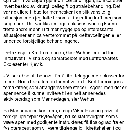
og tips» i hverdagen gjennom behandlingen, som da etter
hvert bestod av kirurgi, cellegift og strålebehandling. Det
var nok flere tilbud for mennesker i en slik vanskelig
situasjon, men jeg følte liksom at ingenting traff meg som
ung mann. Det var liksom ingen plasser hvor jeg kunne
treffe andre menn i litt mer hyggelige og interessante
situasjoner enn på venterommet på kreftavdelingen eller
under de forskjellige behandlingene.
Distriktssjef i Kreftforeningen, Geir Wehus, er glad for
initiativet til Vikhals og samarbeidet med Luftforsvarets
Skolesenter Kjevik.
- Vi ser absolutt behovet for å tilrettelegge møteplasser for
menn. Noen har allerede funnet veien til Kreftforeningens
temakafeer, som arrangeres flere steder i Agder, men det er
spennende å kunne invitere til en helt annerledes
aktivitetsdag som Mannedagen, sier Wehus.
På Mannedagen kan man, i følge Vikhals se og prøve litt
forskjellige typer skytevåpen, bruke klatreveggen som vil
være åpen med godkjente instruktører, få tips og råd fra en
fysioterapeut som vil være tilgjengelig i idrettshallen t og