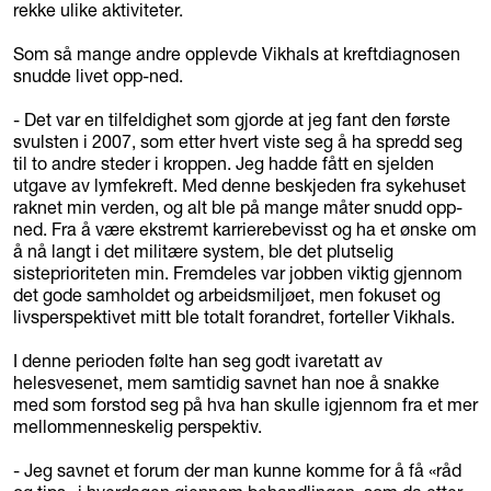
rekke ulike aktiviteter.
Som så mange andre opplevde Vikhals at kreftdiagnosen
snudde livet opp-ned.
- Det var en tilfeldighet som gjorde at jeg fant den første
svulsten i 2007, som etter hvert viste seg å ha spredd seg
til to andre steder i kroppen. Jeg hadde fått en sjelden
utgave av lymfekreft. Med denne beskjeden fra sykehuset
raknet min verden, og alt ble på mange måter snudd opp-
ned. Fra å være ekstremt karrierebevisst og ha et ønske om
å nå langt i det militære system, ble det plutselig
sisteprioriteten min. Fremdeles var jobben viktig gjennom
det gode samholdet og arbeidsmiljøet, men fokuset og
livsperspektivet mitt ble totalt forandret, forteller Vikhals.
I denne perioden følte han seg godt ivaretatt av
helesvesenet, mem samtidig savnet han noe å snakke
med som forstod seg på hva han skulle igjennom fra et mer
mellommenneskelig perspektiv.
- Jeg savnet et forum der man kunne komme for å få «råd