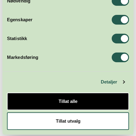
Nødvendig
Meld deg på nyhetsbrevet
Egenskaper
Abonner
Statistikk
Markedsføring
Detaljer
Næringsforeningen i
Tillat alle
Kristiansandsregionen
Skippergata 23
Tillat utvalg
4611 Kristiansand