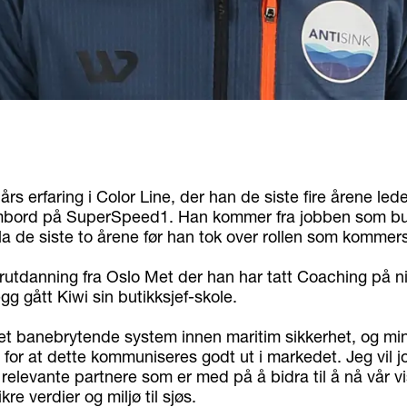
års erfaring i Color Line, der han de siste fire årene lede
bord på SuperSpeed1. Han kommer fra jobben som buti
 de siste to årene før han tok over rollen som kommersi
rutdanning fra Oslo Met der han har tatt Coaching på ni
legg gått Kiwi sin butikksjef-skole.
 et banebrytende system innen maritim sikkerhet, og min
 for at dette kommuniseres godt ut i markedet. Jeg vil 
s relevante partnere som er med på å bidra til å nå vår v
ikre verdier og miljø til sjøs.