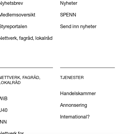
Nyhetsbrev
Nyheter
Medlemsoversikt
SPENN
Styreportalen
Send inn nyheter
Nettverk, fagråd, lokalråd
NETTVERK, FAGRÅD,
TJENESTER
LOKALRÅD
Handelskammer
WiB
Annonsering
U40
International?
INN
Nettverk for