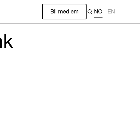
Bli medlem
NO
EN
nk