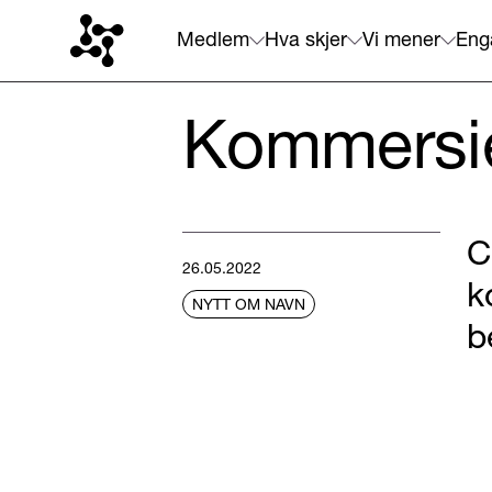
Medlem
Hva skjer
Vi mener
Eng
Kommersiel
C
26.05.2022
k
NYTT OM NAVN
b