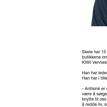
Skeie har 15 
butikkene om
KIWI Vennesla
Han har lede
Han har i til
- Antisink er
være å sørge
knytte til os
å redde liv, s