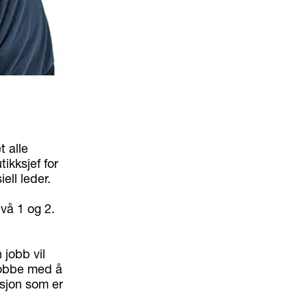
t alle
kksjef for
ell leder.
vå 1 og 2.
 jobb vil
jobbe med å
isjon som er