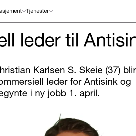
asjement
Tjenester
l leder til Antisi
hristian Karlsen S. Skeie (37) blir
ommersiell leder for Antisink og
egynte i ny jobb 1. april.