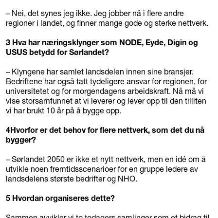
– Nei, det synes jeg ikke. Jeg jobber nå i flere andre
regioner i landet, og finner mange gode og sterke nettverk.
3
Hva har næringsklynger som NODE, Eyde, Digin og
USUS betydd for Sørlandet?
– Klyngene har samlet landsdelen innen sine bransjer.
Bedriftene har også tatt tydeligere ansvar for regionen, for
universitetet og for morgendagens arbeidskraft. Nå må vi
vise storsamfunnet at vi leverer og lever opp til den tilliten
vi har brukt 10 år på å bygge opp.
4
Hvorfor er det behov for flere nettverk, som det du nå
bygger?
– Sørlandet 2050 er ikke et nytt nettverk, men en idé om å
utvikle noen fremtidsscenarioer for en gruppe ledere av
landsdelens største bedrifter og NHO.
5
Hvordan organiseres dette?
Sammen avvikler vi to todagers samlinger som et bidrag til