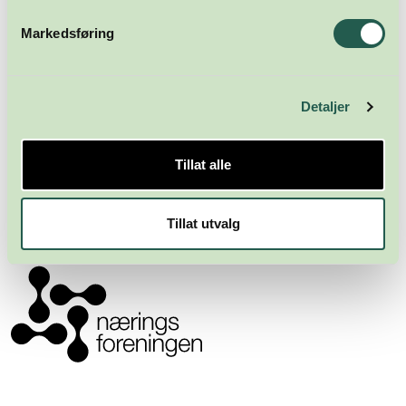
Markedsføring
Detaljer
Meld deg på nyhetsbrevet
Tillat alle
Abonner
Tillat utvalg