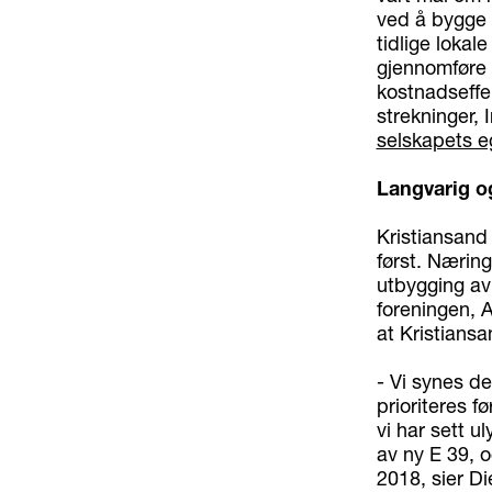
ved å bygge 
tidlige lokal
gjennomføre 
kostnadseffe
strekninger, 
selskapets e
Langvarig og
Kristiansand 
først. Næring
utbygging av 
foreningen, A
at Kristiansan
- Vi synes de
prioriteres f
vi har sett u
av ny E 39, o
2018, sier Di