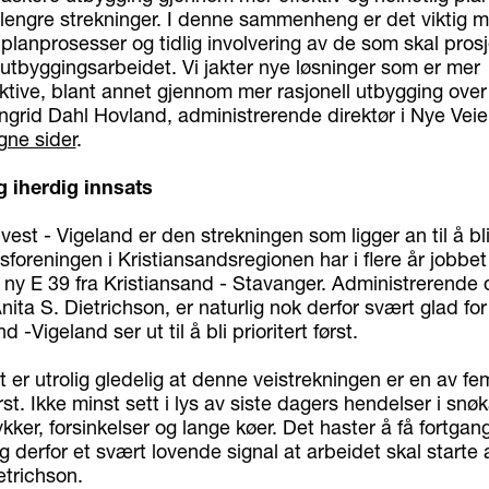
lengre strekninger. I denne sammenheng er det viktig 
e planprosesser og tidlig involvering av de som skal pros
utbyggingsarbeidet. Vi jakter nye løsninger som er mer
ktive, blant annet gjennom mer rasjonell utbygging over
Ingrid Dahl Hovland, administrerende direktør i Nye Vei
gne sider
.
 iherdig innsats
vest - Vigeland er den strekningen som ligger an til å bl
sforeningen i Kristiansandsregionen har i flere år jobbet
ny E 39 fra Kristiansand - Stavanger. Administrerende d
nita S. Dietrichson, er naturlig nok derfor svært glad f
d -Vigeland ser ut til å bli prioritert først.
t er utrolig gledelig at denne veistrekningen er en av f
ørst. Ikke minst sett i lys av siste dagers hendelser i snø
lykker, forsinkelser og lange køer. Det haster å få fortgan
g derfor et svært lovende signal at arbeidet skal starte a
etrichson.