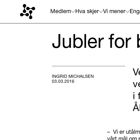
Medlem
Hva skjer
Vi mener
Eng
Jubler for
V
INGRID MICHALSEN
v
03.03.2016
i
Å
– Vi er utålm
vårt mål om 