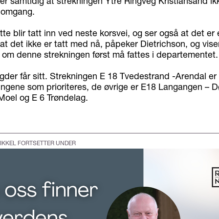
er samtidig at strekningen Ytre Ringveg Kristiansand ikk
 omgang.
tte blir tatt inn ved neste korsvei, og ser også at det er 
 at det ikke er tatt med nå, påpeker Dietrichson, og viser 
 om denne strekningen først må fattes i departementet.
der får sitt. Strekningen E 18 Tvedestrand -Arendal er 
ingene som prioriteres, de øvrige er E18 Langangen – D
oel og E 6 Trøndelag.
IKKEL FORTSETTER UNDER