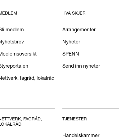
MEDLEM
HVA SKJER
Bli medlem
Arrangementer
Nyhetsbrev
Nyheter
Medlemsoversikt
SPENN
Styreportalen
Send inn nyheter
Nettverk, fagråd, lokalråd
NETTVERK, FAGRÅD,
TJENESTER
LOKALRÅD
Handelskammer