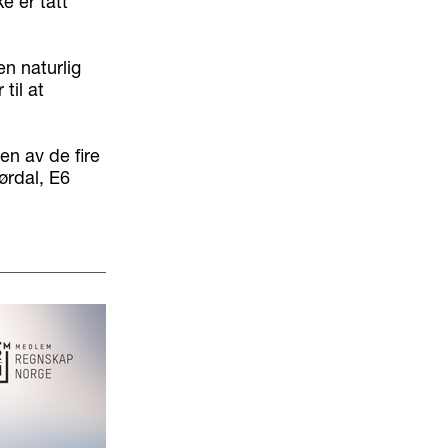
e er tatt
en naturlig
til at
en av de fire
ørdal, E6