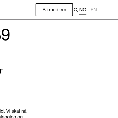
Bli medlem
NO
EN
39
r
d. Vi skal nå
nlegging og