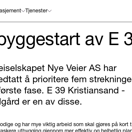
asjement
Tjenester
 byggestart av E 
eiselskapet Nye Veier AS har
edtatt å prioritere fem strekninge
 første fase. E 39 Kristiansand -
lgård er en av disse.
odige og har mye viktig arbeid som skal gjøres på kort ti
raskere utbygging gjennom mer effektiv og helhetlig pla