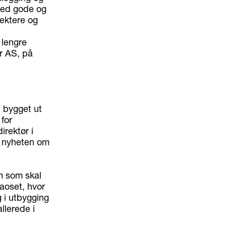
med gode og
jektere og
 lengre
er AS, på
i bygget ut
 for
irektør i
or nyheten om
em som skal
kaoset, hvor
g i utbygging
llerede i