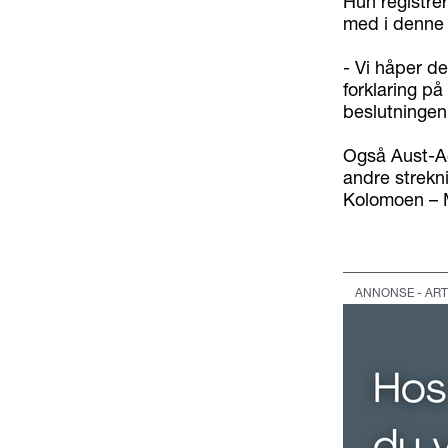
Hun registrer
med i denne
- Vi håper de
forklaring på
beslutningen
Også Aust-Ag
andre strekn
Kolomoen – M
ANNONSE - ART