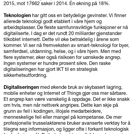
2015, mot 17662 saker i 2014. En økning på 18%.
Teknologien
har gitt oss en betydelige gevinster. Vi finner
allerede teknologi godt etablert i våre hjem og
arbeidsplasser. De fleste samfunnsviktige funksjoner er nå
digitaliserte. I dag er det rundt 20 milliarder gjenstander
tilkoblet internett. Dette vil øke betraktelig i årene som
kommer. Vi ser nå fremveksten av smart-teknologi for byer,
samferdsel, utdanning, helse, og i våre hjem. Men med
flere systemer, øker også risikoen for uønskede angrep.
Ingen systemer er hundre prosent sikre. Den raske
digitaliseringen har gjort IKT til en strategisk
sikkerhetsutfordring.
Digitaliseringen
med økende bruk av skybasert lagring,
mobile enheter og Internet of Things gjør oss mer sårbare.
Et angrep kan være vanskelig å oppdage. Det er ikke snakk
om hvis
,
men når nettverk angripes. Dette kan skje på
grunn av feil i kodingen, illojale medarbeidere,
menneskelige feil eller mangel på kompetanse. De mer
profesjonelle trusselaktørene bruker avanserte verktøy for å
tilegne seg informasjon, og ligger ofte i forkant teknologisk