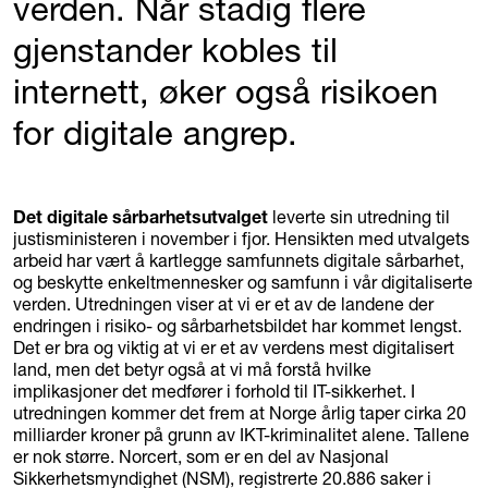
verden. Når stadig flere
gjenstander kobles til
internett, øker også risikoen
for digitale angrep.
Det digitale sårbarhetsutvalget
leverte sin utredning til
justisministeren i november i fjor. Hensikten med utvalgets
arbeid har vært å kartlegge samfunnets digitale sårbarhet,
og beskytte enkeltmennesker og samfunn i vår digitaliserte
verden. Utredningen viser at vi er et av de landene der
endringen i risiko- og sårbarhetsbildet har kommet lengst.
Det er bra og viktig at vi er et av verdens mest digitalisert
land, men det betyr også at vi må forstå hvilke
implikasjoner det medfører i forhold til IT-sikkerhet. I
utredningen kommer det frem at Norge årlig taper cirka 20
milliarder kroner på grunn av IKT-kriminalitet alene. Tallene
er nok større. Norcert, som er en del av Nasjonal
Sikkerhetsmyndighet (NSM), registrerte 20.886 saker i