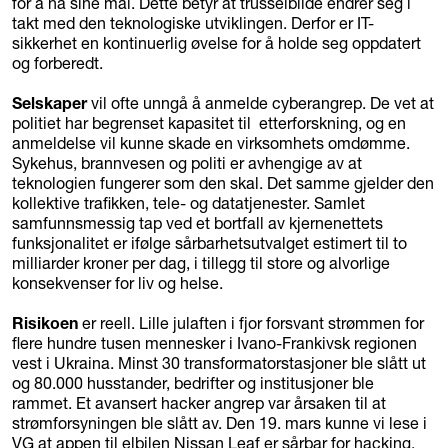
for å nå sine mål. Dette betyr at trusselbilde endrer seg i
takt med den teknologiske utviklingen. Derfor er IT-
sikkerhet en kontinuerlig øvelse for å holde seg oppdatert
og forberedt.
Selskaper
vil ofte unngå å anmelde cyberangrep. De vet at
politiet har begrenset kapasitet til etterforskning, og en
anmeldelse vil kunne skade en virksomhets omdømme.
Sykehus, brannvesen og politi er avhengige av at
teknologien fungerer som den skal. Det samme gjelder den
kollektive trafikken, tele- og datatjenester. Samlet
samfunnsmessig tap ved et bortfall av kjernenettets
funksjonalitet er ifølge sårbarhetsutvalget estimert til to
milliarder kroner per dag, i tillegg til store og alvorlige
konsekvenser for liv og helse.
Risikoen
er reell. Lille julaften i fjor forsvant strømmen for
flere hundre tusen mennesker i Ivano-Frankivsk regionen
vest i Ukraina. Minst 30 transformatorstasjoner ble slått ut
og 80.000 husstander, bedrifter og institusjoner ble
rammet. Et avansert hacker angrep var årsaken til at
strømforsyningen ble slått av. Den 19. mars kunne vi lese i
VG at appen til elbilen Nissan Leaf er sårbar for hacking.