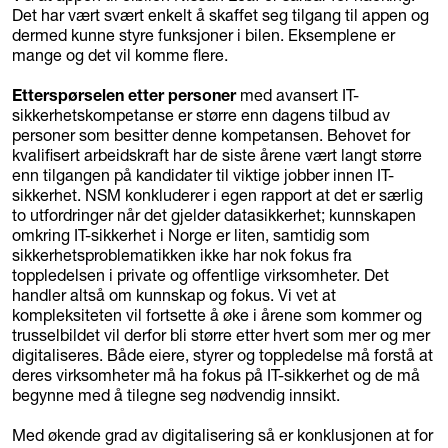
Det har vært svært enkelt å skaffet seg tilgang til appen og
dermed kunne styre funksjoner i bilen. Eksemplene er
mange og det vil komme flere.
Etterspørselen etter personer
med avansert IT-
sikkerhetskompetanse er større enn dagens tilbud av
personer som besitter denne kompetansen. Behovet for
kvalifisert arbeidskraft har de siste årene vært langt større
enn tilgangen på kandidater til viktige jobber innen IT-
sikkerhet. NSM konkluderer i egen rapport at det er særlig
to utfordringer når det gjelder datasikkerhet; kunnskapen
omkring IT-sikkerhet i Norge er liten, samtidig som
sikkerhetsproblematikken ikke har nok fokus fra
toppledelsen i private og offentlige virksomheter. Det
handler altså om kunnskap og fokus. Vi vet at
kompleksiteten vil fortsette å øke i årene som kommer og
trusselbildet vil derfor bli større etter hvert som mer og mer
digitaliseres. Både eiere, styrer og toppledelse må forstå at
deres virksomheter må ha fokus på IT-sikkerhet og de må
begynne med å tilegne seg nødvendig innsikt.
Med økende grad av digitalisering så er konklusjonen at for