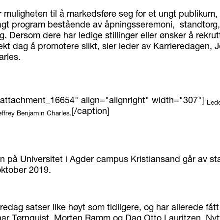
år muligheten til å markedsføre seg for et ungt publikum
elagt program bestående av åpningsseremoni, standtorg,
 Dersom dere har ledige stillinger eller ønsker å rekrut
kt dag å promotere slikt, sier leder av Karrieredagen, J
rles.
"attachment_16654" align="alignright" width="307"]
Lede
[/caption]
effrey Benjamin Charles.
n på Universitet i Agder campus Kristiansand går av st
oktober 2019.
eredag satser like høyt som tidligere, og har allerede fått
ar Tørnquist, Morten Ramm og Dag Otto Lauritzen. Nytt