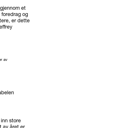
, gjennom et
 foredrag og
tere, er dette
effrey
r av
abelen
 inn store
 av året er