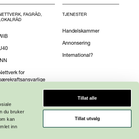
NETTVERK, FAGRÅD,
TJENESTER
LOKALRÅD
Handelskammer
WiB
Annonsering
U40
International?
INN
Nettverk for
bærekraftsansvarlige
Tillat alle
osiale
n du bruker
Tillat utvalg
som kan
mlet inn