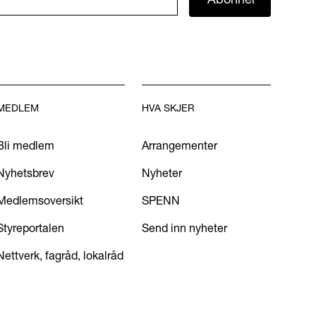
MEDLEM
HVA SKJER
Bli medlem
Arrangementer
Nyhetsbrev
Nyheter
Medlemsoversikt
SPENN
Styreportalen
Send inn nyheter
Nettverk, fagråd, lokalråd