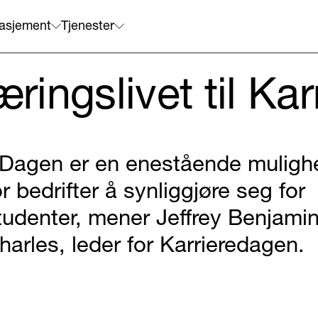
asjement
Tjenester
æringslivet til Ka
 Dagen er en enestående muligh
or bedrifter å synliggjøre seg for
tudenter, mener Jeffrey Benjami
harles, leder for Karrieredagen.