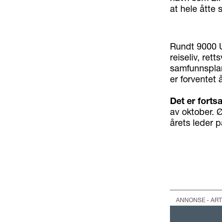
at hele åtte
Rundt 9000 U
reiseliv, ret
samfunnsplan
er forventet 
Det er forts
av oktober. 
årets leder 
ANNONSE - ART