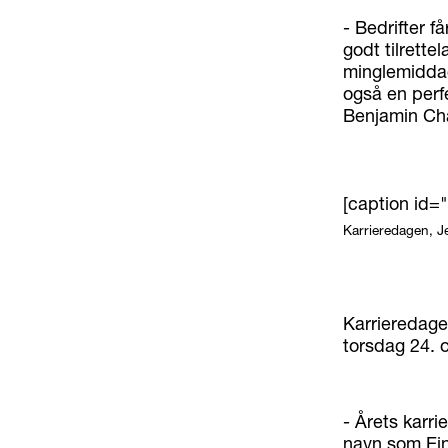
- Bedrifter f
godt tilrett
minglemiddag.
også en perfe
Benjamin Cha
[caption id=
Karrieredagen, J
Karrieredage
torsdag 24. 
- Årets karri
navn som Ein