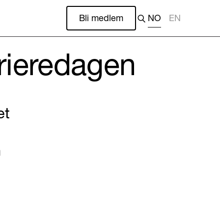
Bli medlem
NO
EN
rrieredagen
et
n