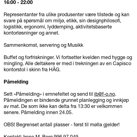
16:00 - 22:00
Representanter fra ulike produsenter være tilstede og kan
svare på spørsmål om miljø, etikk, sin designphilosofi,
logistikk, ergonomi, lyddemping, aktivitetsbaserte
kontorløsninger og annet.
Sammenkomst, servering og Musikk
Buffet og forfriskninger. Vi fortsetter kvelden med hygge og
mingling. Alle deltakere er med i trekningen av en Capisco
kontorstol i skinn fra HÅG.
Påmelding
Sett «Påmelding» i emnefeltet og send til
ib@f-o.no
.
Påmeldingen er bindende grunnet planlegging og innkjøp
av mat. De som ikke kan delta fra 13:30 er velkommen
senere. Påmelding innen 24.05.
OBS! Begrenset antall plasser - først til mølla gjelder!
Kontakt: Irene M. Berg 996 97 049