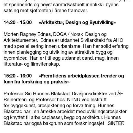
et spennende og høyst samtidsaktuelt innblikk i byens
satsing mot sjøfronten i årene framover.
14:20 - 15:00 «Arkitektur, Design og Byutvikling»
Morten Ragnøy Ednes, DOGA / Norsk Design og
Arkitektursenter. Ednes er utdannet Sivilarkitekt fra AHO
med spesialisering innen urbanisme. Han har solid erfaring
innen planlegging og utvikling av attraktive bygg og
byområder. Han er i tillegg utdannet cand. mag. innen
litteratur- og filmvitenskap.
15:20 - 16:00 «Fremtidens arbeidplasser, trender og
funn fra forskning og praksis»
Professor Siri Hunnes Blakstad, Divisjonsdirektør ved ÅF
Reinertsen og Professor hos NTNU ved Institutt
for byggekunst, prosjektering og forvaltning. Hunnes
Blakstad har i en årrekke arbeidet med uviklingsprosjekter
og knyttet til arbeidsplasser, bygg og arkitektur. Hunnes
Blakstad har også bakgrunn som forskningssjef i SINTEF.