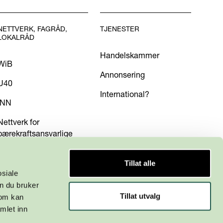
NETTVERK, FAGRÅD,
TJENESTER
LOKALRÅD
Handelskammer
WiB
Annonsering
U40
International?
INN
Nettverk for
bærekraftsansvarlige
Tillat alle
osiale
n du bruker
Tillat utvalg
som kan
mlet inn