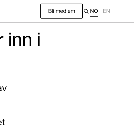
Bli medlem
NO
EN
 inn i
av
et