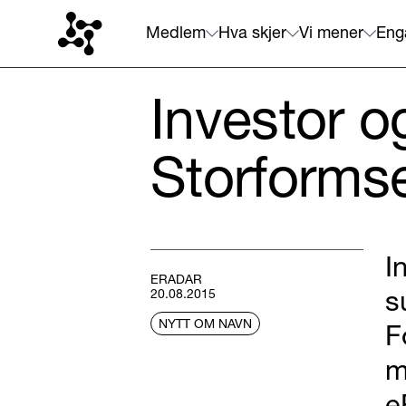
Medlem
Hva skjer
Vi mener
Eng
Investor o
Storforms
I
ERADAR
s
20.08.2015
NYTT OM NAVN
F
m
e