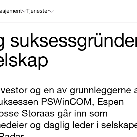
asjement
Tjenester
g suksessgründer
elskap
nvestor og en av grunnleggerne 
uksessen PSWinCOM, Espen
osse Storaas går inn som
edeier og daglig leder i selskap
Radar.