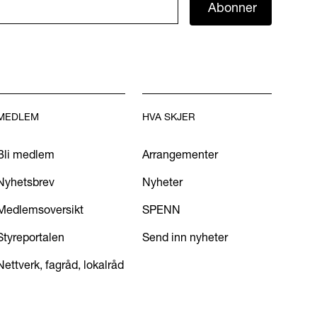
Abonner
MEDLEM
HVA SKJER
Bli medlem
Arrangementer
Nyhetsbrev
Nyheter
Medlemsoversikt
SPENN
Styreportalen
Send inn nyheter
Nettverk, fagråd, lokalråd