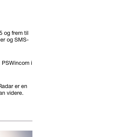
og frem til
ter og SMS-
et PSWincom i
Radar er en
an videre.