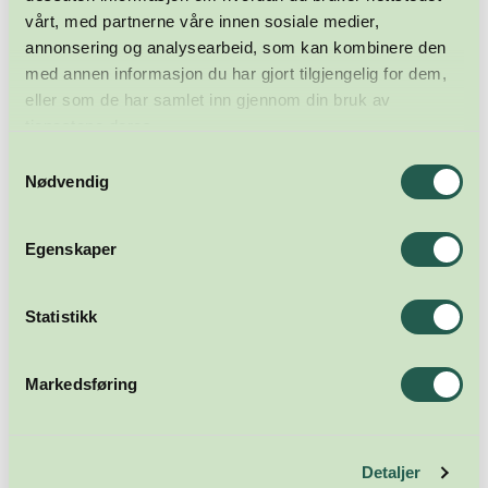
vårt, med partnerne våre innen sosiale medier,
annonsering og analysearbeid, som kan kombinere den
med annen informasjon du har gjort tilgjengelig for dem,
eller som de har samlet inn gjennom din bruk av
tjenestene deres.
Samtykkevalg
Nødvendig
Egenskaper
Statistikk
Meld deg på nyhetsbrevet
Markedsføring
Abonner
Detaljer