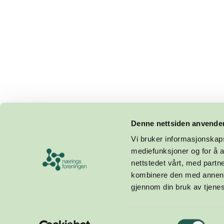
Denne nettsiden anvende
Vi bruker informasjonskapsl
mediefunksjoner og for å a
nettstedet vårt, med part
kombinere den med annen in
gjennom din bruk av tjene
Design og utvikling av
Samtykkevalg