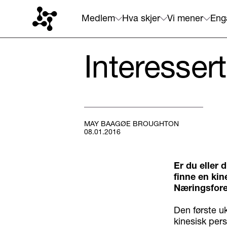
Medlem
Hva skjer
Vi mener
Eng
Interesser
MAY BAAGØE BROUGHTON
08.01.2016
Er du eller d
finne en ki
Næringsfore
Den første uk
kinesisk per