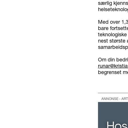
særlig kjenns
helseteknolog
Med over 1,3 
bare fortset
teknologiske 
nest største 
samarbeidspa
Om din bedri
runar@krist
begrenset me
ANNONSE - ART