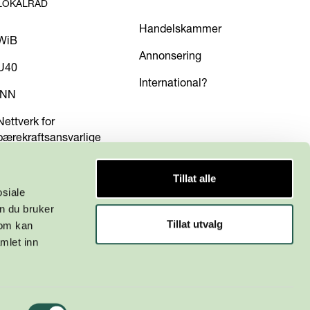
LOKALRÅD
Handelskammer
WiB
Annonsering
U40
International?
INN
Nettverk for
bærekraftsansvarlige
Tillat alle
osiale
n du bruker
Tillat utvalg
som kan
mlet inn