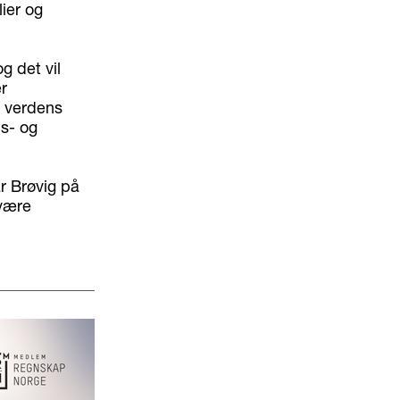
lier og
g det vil
r
i verdens
ls- og
r Brøvig på
 være