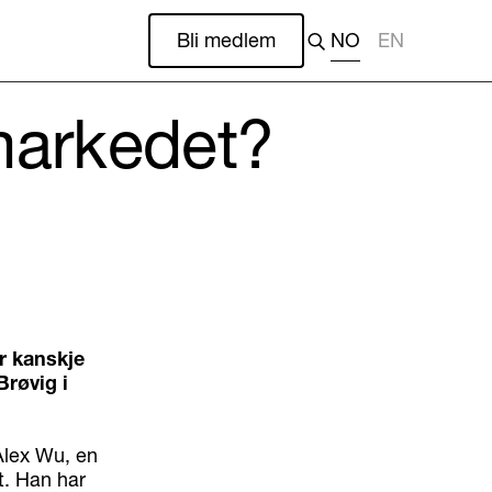
Bli medlem
NO
EN
 markedet?
er kanskje
røvig i
 Alex Wu, en
t. Han har