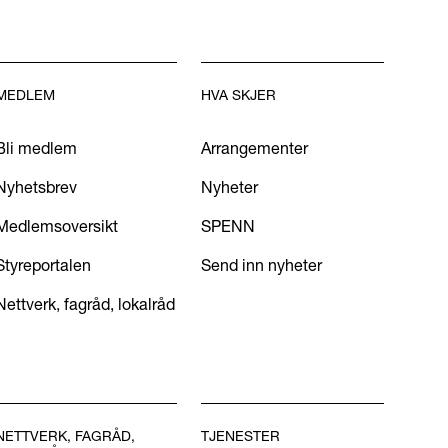
MEDLEM
HVA SKJER
Bli medlem
Arrangementer
Nyhetsbrev
Nyheter
Medlemsoversikt
SPENN
Styreportalen
Send inn nyheter
Nettverk, fagråd, lokalråd
NETTVERK, FAGRÅD,
TJENESTER