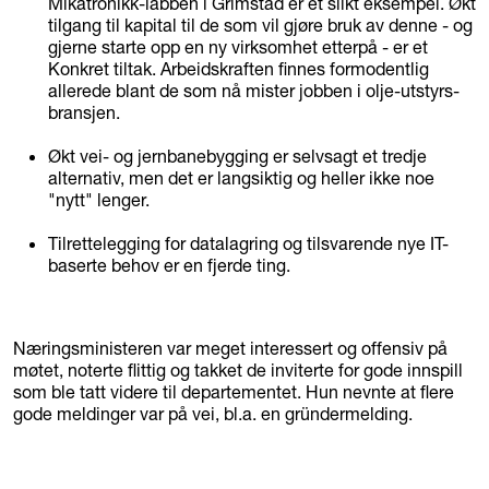
Mikatronikk-labben i Grimstad er et slikt eksempel. Økt
tilgang til kapital til de som vil gjøre bruk av denne - og
gjerne starte opp en ny virksomhet etterpå - er et
Konkret tiltak. Arbeidskraften finnes formodentlig
allerede blant de som nå mister jobben i olje-utstyrs-
bransjen.
Økt vei- og jernbanebygging er selvsagt et tredje
alternativ, men det er langsiktig og heller ikke noe
"nytt" lenger.
Tilrettelegging for datalagring og tilsvarende nye IT-
baserte behov er en fjerde ting.
Næringsministeren var meget interessert og offensiv på
møtet, noterte flittig og takket de inviterte for gode innspill
som ble tatt videre til departementet. Hun nevnte at flere
gode meldinger var på vei, bl.a. en gründermelding.