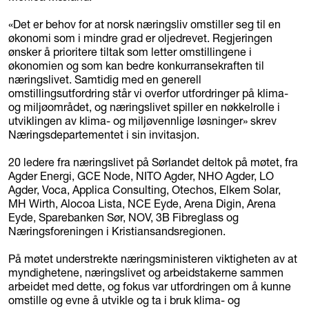
«Det er behov for at norsk næringsliv omstiller seg til en
økonomi som i mindre grad er oljedrevet. Regjeringen
ønsker å prioritere tiltak som letter omstillingene i
økonomien og som kan bedre konkurransekraften til
næringslivet. Samtidig med en generell
omstillingsutfordring står vi overfor utfordringer på klima-
og miljøområdet, og næringslivet spiller en nøkkelrolle i
utviklingen av klima- og miljøvennlige løsninger» skrev
Næringsdepartementet i sin invitasjon.
20 ledere fra næringslivet på Sørlandet deltok på møtet, fra
Agder Energi, GCE Node, NITO Agder, NHO Agder, LO
Agder, Voca, Applica Consulting, Otechos, Elkem Solar,
MH Wirth, Alocoa Lista, NCE Eyde, Arena Digin, Arena
Eyde, Sparebanken Sør, NOV, 3B Fibreglass og
Næringsforeningen i Kristiansandsregionen.
På møtet understrekte næringsministeren viktigheten av at
myndighetene, næringslivet og arbeidstakerne sammen
arbeidet med dette, og fokus var utfordringen om å kunne
omstille og evne å utvikle og ta i bruk klima- og