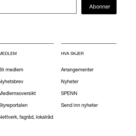
Abonner
MEDLEM
HVA SKJER
Bli medlem
Arrangementer
Nyhetsbrev
Nyheter
Medlemsoversikt
SPENN
Styreportalen
Send inn nyheter
Nettverk, fagråd, lokalråd