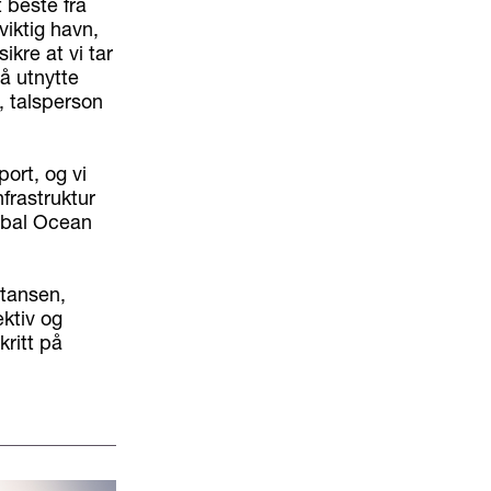
 beste fra
viktig havn,
kre at vi tar
å utnytte
, talsperson
port, og vi
nfrastruktur
lobal Ocean
etansen,
ektiv og
kritt på