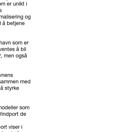
m er unikt i
s
imalisering og
l å betjene
 havn som er
ventes å bli
N2, men også
avnens
m, sammen med
 å styrke
modeller som
 Windport de
rt viser i