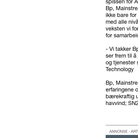
spissen for A
Bp, Mainstrea
ikke bare for
med alle niv
veksten vi fo
for samarbei
- Vi takker Bp
ser frem til 
og tjenester
Technology
Bp, Mainstre
erfaringene o
bærekraftig u
havvind; SN2
ANNONSE - ART