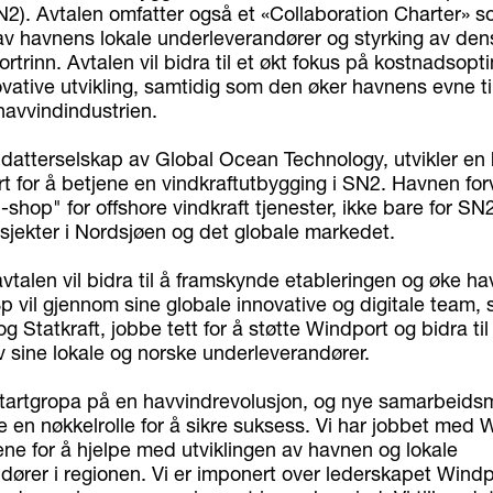
N2). Avtalen omfatter også et «Collaboration Charter» so
 av havnens lokale underleverandører og styrking av den
rtrinn. Avtalen vil bidra til et økt fokus på kostnadsopt
vative utvikling, samtidig som den øker havnens evne ti
havvindindustrien.
 datterselskap av Global Ocean Technology, utvikler en
rt for å betjene en vindkraftutbygging i SN2. Havnen for
shop" for offshore vindkraft tjenester, ikke bare for S
osjekter i Nordsjøen og det globale markedet.
talen vil bidra til å framskynde etableringen og øke h
 Bp vil gjennom sine globale innovative og digitale tea
 Statkraft, jobbe tett for å støtte Windport og bidra til
v sine lokale og norske underleverandører.
 startgropa på en havvindrevolusjon, og nye samarbeids
lle en nøkkelrolle for å sikre suksess. Vi har jobbet med
ne for å hjelpe med utviklingen av havnen og lokale
ører i regionen. Vi er imponert over lederskapet Windpo