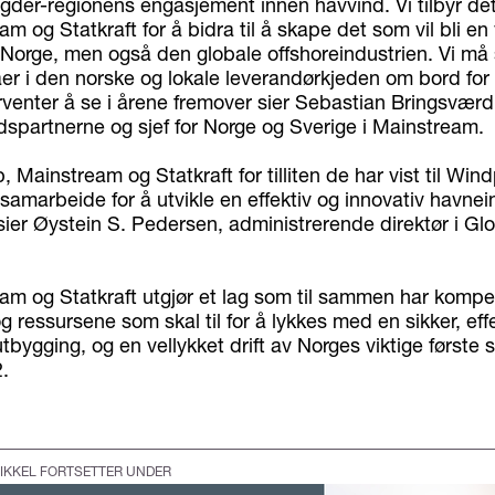
gder-regionens engasjement innen havvind. Vi tilbyr det
m og Statkraft for å bidra til å skape det som vil bli en 
 Norge, men også den globale offshoreindustrien. Vi må si
åer i den norske og lokale leverandørkjeden om bord for 
rventer å se i årene fremover sier Sebastian Bringsværd
dspartnerne og sjef for Norge og Sverige i Mainstream.
, Mainstream og Statkraft for tilliten de har vist til Wind
å samarbeide for å utvikle en effektiv og innovativ havnei
 sier Øystein S. Pedersen, administrerende direktør i G
am og Statkraft utgjør et lag som til sammen har komp
g ressursene som skal til for å lykkes med en sikker, eff
tbygging, og en vellykket drift av Norges viktige første s
.
IKKEL FORTSETTER UNDER