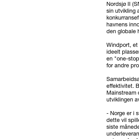
Nordsjø II (S
sin utvikling
konkurransefo
havnens inno
den globale 
Windport, et
ideelt plasse
en "one-stop-
for andre pr
Samarbeidsav
effektivitet.
Mainstream og
utviklingen a
- Norge er i
dette vil spi
siste månede
underleverand