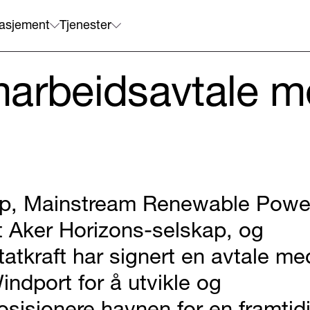
asjement
Tjenester
marbeidsavtale 
p, Mainstream Renewable Powe
t Aker Horizons-selskap, og
tatkraft har signert en avtale me
indport for å utvikle og
osisjonere havnen for en framtid