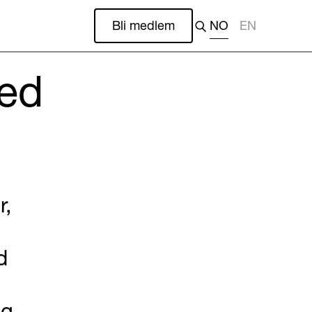
Bli medlem
NO
EN
med
r,
d
ig