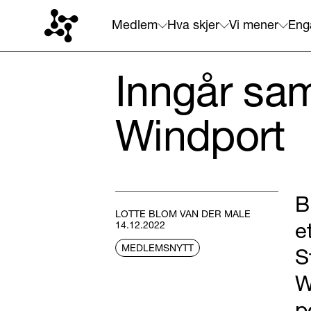
Medlem
Hva skjer
Vi mener
Eng
Inngår sa
Windport
B
LOTTE BLOM VAN DER MALE
e
14.12.2022
MEDLEMSNYTT
S
W
p