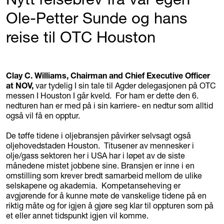
Ole-Petter Sunde og hans
reise til OTC Houston
Clay C. Williams
, Chairman and Chief Executive Officer
at NOV,
var tydelig I sin tale til Agder delegasjonen på OTC
messen I Houston I går kveld. For ham er dette den 6.
nedturen han er med på i sin karriere- en nedtur som alltid
også vil få en opptur.
De tøffe tidene i oljebransjen påvirker selvsagt også
oljehovedstaden Houston. Titusener av mennesker i
olje/gass sektoren her i USA har i løpet av de siste
månedene mistet jobbene sine. Bransjen er inne i en
omstilling som krever bredt samarbeid mellom de ulike
selskapene og akademia. Kompetanseheving er
avgjørende for å kunne møte de vanskelige tidene på en
riktig måte og for igjen å gjøre seg klar til oppturen som på
et eller annet tidspunkt igjen vil komme.