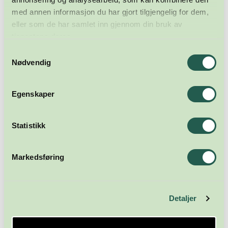
med annen informasjon du har gjort tilgjengelig for dem,
eller som de har samlet inn gjennom din bruk av
tjenestene deres.
Samtykkevalg
Nødvendig
Egenskaper
Statistikk
Meld deg på nyhetsbrevet
Markedsføring
Abonner
Detaljer