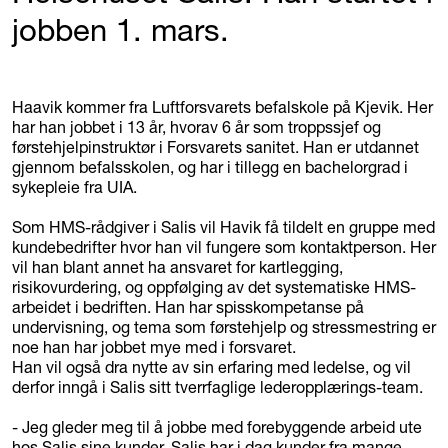
jobben 1. mars.
Haavik kommer fra Luftforsvarets befalskole på Kjevik. Her
har han jobbet i 13 år, hvorav 6 år som troppssjef og
førstehjelpinstruktør i Forsvarets sanitet. Han er utdannet
gjennom befalsskolen, og har i tillegg en bachelorgrad i
sykepleie fra UIA.
Som HMS-rådgiver i Salis vil Havik få tildelt en gruppe med
kundebedrifter hvor han vil fungere som kontaktperson. Her
vil han blant annet ha ansvaret for kartlegging,
risikovurdering, og oppfølging av det systematiske HMS-
arbeidet i bedriften. Han har spisskompetanse på
undervisning, og tema som førstehjelp og stressmestring er
noe han har jobbet mye med i forsvaret.
Han vil også dra nytte av sin erfaring med ledelse, og vil
derfor inngå i Salis sitt tverrfaglige lederopplærings-team.
- Jeg gleder meg til å jobbe med forebyggende arbeid ute
hos Salis sine kunder. Salis har i dag kunder fra mange