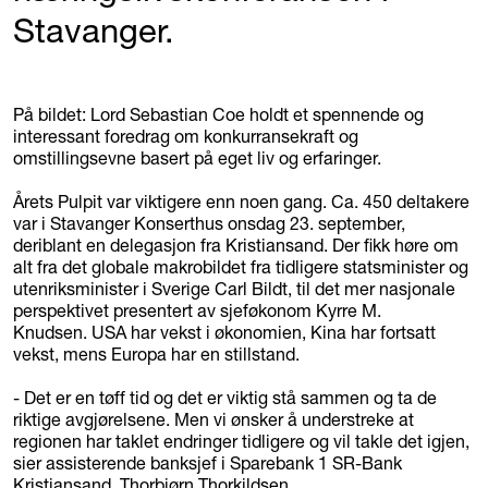
Stavanger.
På bildet: Lord Sebastian Coe holdt et spennende og
interessant foredrag om konkurransekraft og
omstillingsevne basert på eget liv og erfaringer.
Årets Pulpit var viktigere enn noen gang. Ca. 450 deltakere
var i Stavanger Konserthus onsdag 23. september,
deriblant en delegasjon fra Kristiansand. Der fikk høre om
alt fra det globale makrobildet fra tidligere statsminister og
utenriksminister i Sverige Carl Bildt, til det mer nasjonale
perspektivet presentert av sjeføkonom Kyrre M.
Knudsen. USA har vekst i økonomien, Kina har fortsatt
vekst, mens Europa har en stillstand.
- Det er en tøff tid og det er viktig stå sammen og ta de
riktige avgjørelsene. Men vi ønsker å understreke at
regionen har taklet endringer tidligere og vil takle det igjen,
sier assisterende banksjef i Sparebank 1 SR-Bank
Kristiansand, Thorbjørn Thorkildsen.