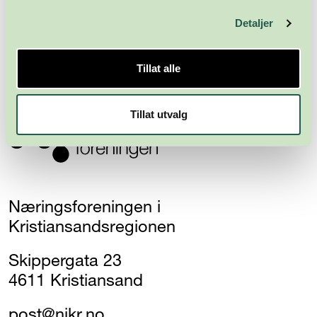
Detaljer
Abonner
Tillat alle
Tillat utvalg
Næringsforeningen i
Kristiansandsregionen
Skippergata 23
4611 Kristiansand
post@nikr.no