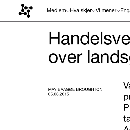
Medlem
Hva skjer
Vi mener
Eng
Handelsvek
over lands
V
MAY BAAGØE BROUGHTON
p
05.06.2015
P
t
A