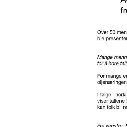
f
Over 50 menn
ble presente
Mange mennes
for å høre tal
For mange er 
oljenæringen 
I følge Thork
viser tallene
kan folk bli 
Fra venstre: 