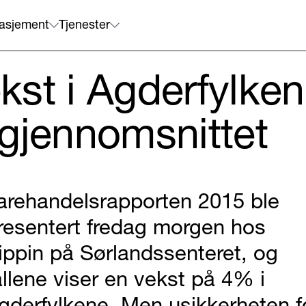
asjement
Tjenester
st i Agderfylke
gjennomsnittet
arehandelsrapporten 2015 ble
resentert fredag morgen hos
ippin på Sørlandssenteret, og
allene viser en vekst på 4% i
gderfylkene. Men usikkerheten f