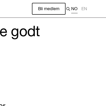
Bli medlem
NO
EN
ne godt
or