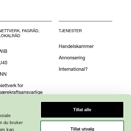
NETTVERK, FAGRÅD,
TJENESTER
LOKALRÅD
Handelskammer
WiB
Annonsering
U40
International?
INN
Nettverk for
bærekraftsansvarlige
Tillat alle
osiale
n du bruker
Tillat utvalg
som kan