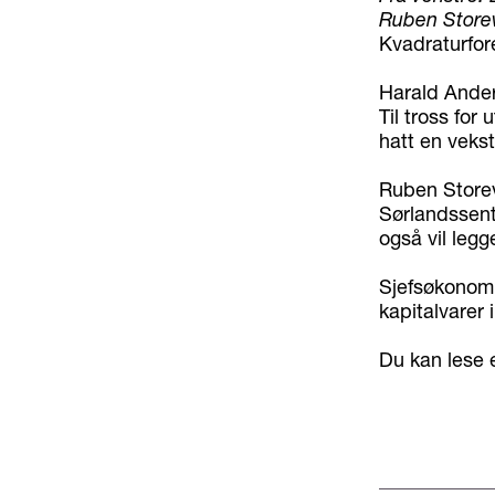
Ruben Storev
Kvadraturfor
Harald Ander
Til tross fo
hatt en vekst
Ruben Storev
Sørlandssent
også vil legge
Sjefsøkonom L
kapitalvarer 
Du kan lese 