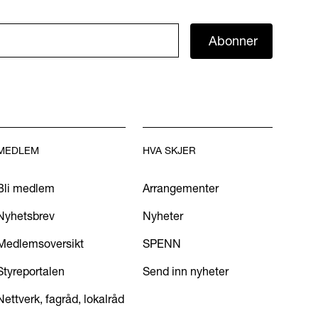
Abonner
MEDLEM
HVA SKJER
Bli medlem
Arrangementer
Nyhetsbrev
Nyheter
Medlemsoversikt
SPENN
Styreportalen
Send inn nyheter
Nettverk, fagråd, lokalråd