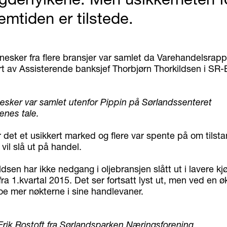
remtiden er tilstede.
esker fra flere bransjer var samlet da Varehandelsrap
rt av Assisterende banksjef Thorbjørn Thorkildsen i SR-
ker var samlet utenfor Pippin på Sørlandssenteret
lenes tale.
det et usikkert marked og flere var spente på om tilsta
vil slå ut på handel.
ildsen har ikke nedgang i oljebransjen slått ut i lavere kj
 fra 1.kvartal 2015. Det ser fortsatt lyst ut, men ved en ø
noe mer nøkterne i sine handlevaner.
Erik Rostoft fra Sørlandsparken Næringsforening,