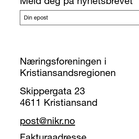
Meld deg på nyhetsbrevet
Næringsforeningen i
Kristiansandsregionen
Skippergata 23
4611 Kristiansand
post@nikr.no
Fakturaadresse