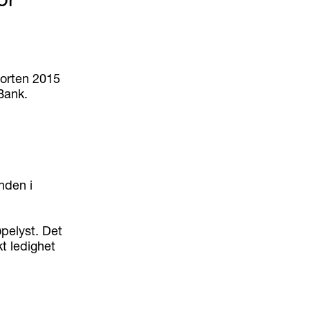
porten 2015
Bank.
nden i
øpelyst. Det
kt ledighet