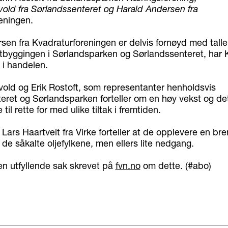
old fra Sørlandssenteret og Harald Andersen fra
eningen.
sen fra Kvadraturforeningen er delvis fornøyd med talle
r utbyggingen i Sørlandsparken og Sørlandssenteret, har
 i handelen.
old og Erik Rostoft, som representanter henholdsvis
eret og Sørlandsparken forteller om en høy vekst og de
 til rette for med ulike tiltak i fremtiden.
ars Haartveit fra Virke forteller at de opplevere en bre
i de såkalte oljefylkene, men ellers lite nedgang.
en utfyllende sak skrevet på
fvn.no
om dette. (#abo)