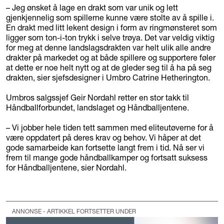
– Jeg ønsket å lage en drakt som var unik og lett
gjenkjennelig som spillerne kunne være stolte av å spille i.
En drakt med litt lekent design i form av ringmønsteret som
ligger som ton-i-ton trykk i selve trøya. Det var veldig viktig
for meg at denne landslagsdrakten var helt ulik alle andre
drakter på markedet og at både spillere og supportere føler
at dette er noe helt nytt og at de gleder seg til å ha på seg
drakten, sier sjefsdesigner i Umbro Catrine Hetherington.
Umbros salgssjef Geir Nordahl retter en stor takk til
Håndballforbundet, landslaget og Håndballjentene.
– Vi jobber hele tiden tett sammen med eliteutøverne for å
være oppdatert på deres krav og behov. Vi håper at det
gode samarbeide kan fortsette langt frem i tid. Nå ser vi
frem til mange gode håndballkamper og fortsatt suksess
for Håndballjentene, sier Nordahl.
ANNONSE - ARTIKKEL FORTSETTER UNDER