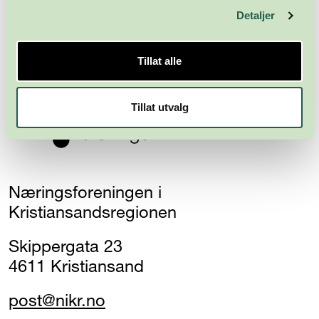
Detaljer
Abonner
Tillat alle
Tillat utvalg
Næringsforeningen i
Kristiansandsregionen
Skippergata 23
4611 Kristiansand
post@nikr.no