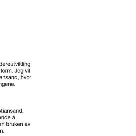
dereutvikling
form. Jeg vil
ansand, hvor
ingene.
stiansand,
nende å
nen bruken av
n.