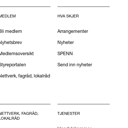
MEDLEM
HVA SKJER
Bli medlem
Arrangementer
Nyhetsbrev
Nyheter
Medlemsoversikt
SPENN
Styreportalen
Send inn nyheter
Nettverk, fagråd, lokalråd
NETTVERK, FAGRÅD,
TJENESTER
LOKALRÅD