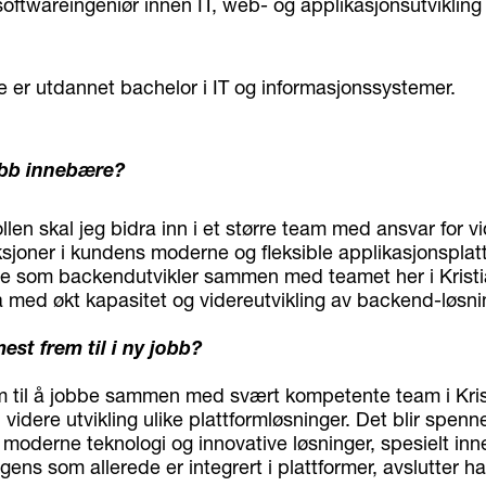
oftwareingeniør innen IT, web- og applikasjonsutvikling
e er utdannet bachelor i IT og informasjonssystemer.
jobb innebære?
ollen skal jeg bidra inn i et større team med ansvar for vi
sjoner i kundens moderne og fleksible applikasjonsplatt
e som backendutvikler sammen med teamet her i Kristi
ra med økt kapasitet og videreutvikling av backend-løsn
est frem til i ny jobb?
em til å jobbe sammen med svært kompetente team i Kri
l videre utvikling ulike plattformløsninger. Det blir spen
moderne teknologi og innovative løsninger, spesielt in
ligens som allerede er integrert i plattformer, avslutter ha