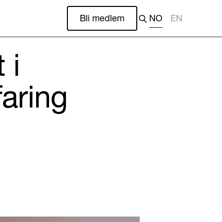
Bli medlem
NO
EN
 i
faring