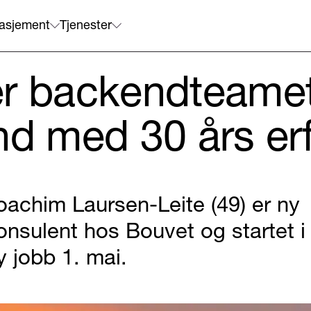
asjement
Tjenester
er backendteamet
nd med 30 års er
oachim Laursen-Leite (49) er ny
onsulent hos Bouvet og startet i
y jobb 1. mai.