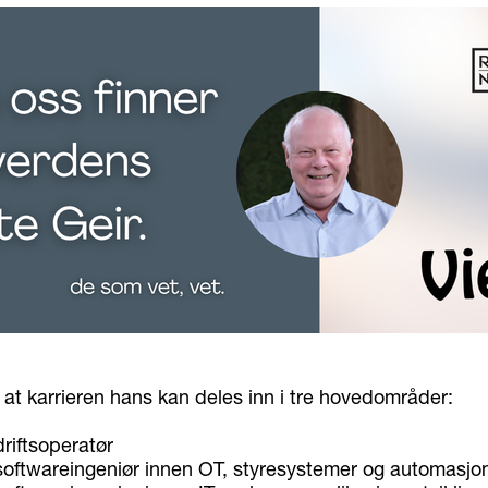
 at karrieren hans kan deles inn i tre hovedområder:
riftsoperatør
softwareingeniør innen OT, styresystemer og automasjo