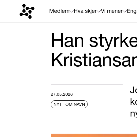
Medlem
Hva skjer
Vi mener
Eng
Han styrk
Kristiansa
J
27.05.2026
k
NYTT OM NAVN
n