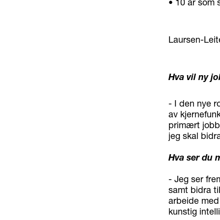
• 10 år som s
Laursen-Leit
Hva vil ny 
- I den nye r
av kjernefunk
primært jobb
jeg skal bid
Hva ser du m
- Jeg ser fr
samt bidra ti
arbeide med 
kunstig intel