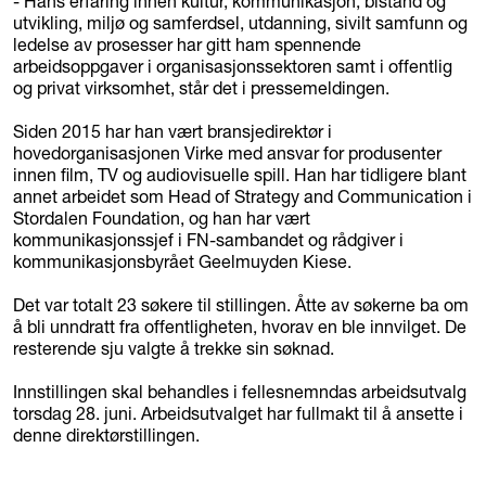
- Hans erfaring innen kultur, kommunikasjon, bistand og
utvikling, miljø og samferdsel, utdanning, sivilt samfunn og
ledelse av prosesser har gitt ham spennende
arbeidsoppgaver i organisasjonssektoren samt i offentlig
og privat virksomhet, står det i pressemeldingen.
Siden 2015 har han vært bransjedirektør i
hovedorganisasjonen Virke med ansvar for produsenter
innen film, TV og audiovisuelle spill. Han har tidligere blant
annet arbeidet som Head of Strategy and Communication i
Stordalen Foundation, og han har vært
kommunikasjonssjef i FN-sambandet og rådgiver i
kommunikasjonsbyrået Geelmuyden Kiese.
Det var totalt 23 søkere til stillingen. Åtte av søkerne ba om
å bli unndratt fra offentligheten, hvorav en ble innvilget. De
resterende sju valgte å trekke sin søknad.
Innstillingen skal behandles i fellesnemndas arbeidsutvalg
torsdag 28. juni. Arbeidsutvalget har fullmakt til å ansette i
denne direktørstillingen.