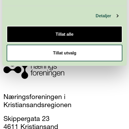
Meld deg på nyhetsbrevet
Detaljer
Abonner
Tillat alle
Tillat utvalg
Næringsforeningen i
Kristiansandsregionen
Skippergata 23
4611 Kristiansand