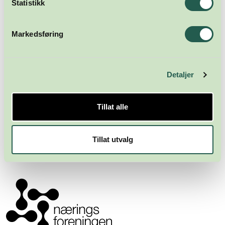
Statistikk
Markedsføring
Detaljer
Tillat alle
Meld deg på nyhetsbrevet
Tillat utvalg
Abonner