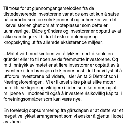
Til tross for at gjennomgangsmelodien fra de
tilstedeværende investorene var at de ønsket kun å satse
på områder som de selv kjenner til og behersker, var det
likevel stor enighet om at møteplasser som dette er
uunnværlige. Både gründere og investorer er opptatt av at
slike samlinger vil bidra til økte etableringer og
knoppskyting ut fra allerede eksisterende miljøer.
--Målet vårt med kvelden var å lykkes med å koble en
gründer eller to til noen av de fremmøtte investorene. Og
mitt inntrykk av møtet er at flere investorer er opptatt av å
investere i den bransjen de kjenner best, det har vi lyst til å
utfordre investorene på videre, sier Anita S Dietrichson i
Næringsforeningen. Vi er likevel sikre på at slike møter
bare blir viktigere og viktigere i tiden som kommer, og at
miljøene vil modnes til også å investere risikovillig kapital i
forretningsområder som kan være nye.
En foreløpig oppsummering fra gårsdagen er at dette var et
meget vellykket arrangement som vi ønsker å gjenta i løpet
av våren.