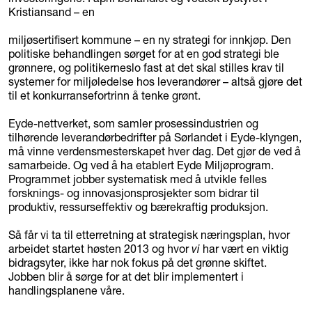
Kristiansand – en
miljøsertifisert kommune – en ny strategi for innkjøp. Den
politiske behandlingen sørget for at en god strategi ble
grønnere, og politikerneslo fast at det skal stilles krav til
systemer for miljøledelse hos leverandører – altså gjøre det
til et konkurransefortrinn å tenke grønt.
Eyde-nettverket, som samler prosessindustrien og
tilhørende leverandørbedrifter på Sørlandet i Eyde-klyngen,
må vinne verdensmesterskapet hver dag. Det gjør de ved å
samarbeide. Og ved å ha etablert Eyde Miljøprogram.
Programmet jobber systematisk med å utvikle felles
forsknings- og innovasjonsprosjekter som bidrar til
produktiv, ressurseffektiv og bærekraftig produksjon.
Så får vi ta til etterretning at strategisk næringsplan, hvor
arbeidet startet høsten 2013 og hvor
vi
har vært en viktig
bidragsyter, ikke har nok fokus på det grønne skiftet.
Jobben blir å sørge for at det blir implementert i
handlingsplanene våre.