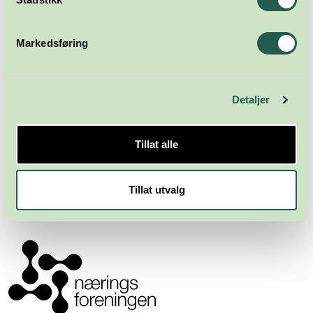
Markedsføring
Detaljer
Meld deg på nyhetsbrevet
Tillat alle
Abonner
Tillat utvalg