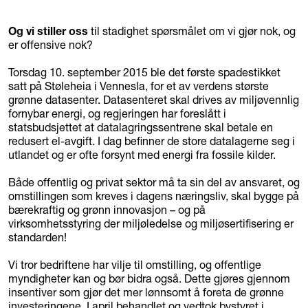
Og vi stiller oss
til stadighet spørsmålet om vi gjør nok, og
er offensive nok?
Torsdag 10. september 2015 ble det første spadestikket
satt på Støleheia i Vennesla, for et av verdens største
grønne datasenter. Datasenteret skal drives av miljøvennlig
fornybar energi, og regjeringen har foreslått i
statsbudsjettet at datalagringssentrene skal betale en
redusert el-avgift. I dag befinner de store datalagerne seg i
utlandet og er ofte forsynt med energi fra fossile kilder.
Både offentlig og privat sektor må ta sin del av ansvaret, og
omstillingen som kreves i dagens næringsliv, skal bygge på
bærekraftig og grønn innovasjon – og på
virksomhetsstyring der miljøledelse og miljøsertifisering er
standarden!
Vi tror bedriftene har vilje til omstilling, og offentlige
myndigheter kan og bør bidra også. Dette gjøres gjennom
insentiver som gjør det mer lønnsomt å foreta de grønne
investeringene. I april behandlet og vedtok bystyret i