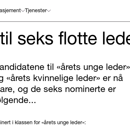
asjement
Tjenester
til seks flotte led
andidatene til «årets unge leder»
g «årets kvinnelige leder» er nå
lare, og de seks nominerte er
ølgende...
nert i klassen for «årets unge leder»: