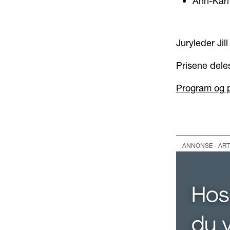
Ann-Kari
Juryleder Jil
Prisene dele
Program og 
ANNONSE - ART