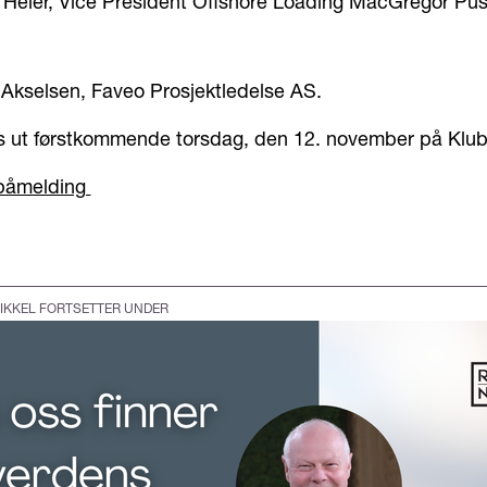
 Heier, Vice President Offshore Loading MacGregor Pu
l Akselsen, Faveo Prosjektledelse AS.
s ut førstkommende torsdag, den 12. november på Klu
påmelding
IKKEL FORTSETTER UNDER