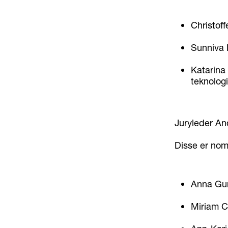
Christof
Sunniva F
Katarina
teknolog
Juryleder A
Disse er nomi
Anna Gun
Miriam C