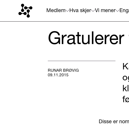
Medlem
Hva skjer
Vi mener
Eng
Gratulerer 
K
RUNAR BRØVIG
o
09.11.2015
k
f
Disse er nomi