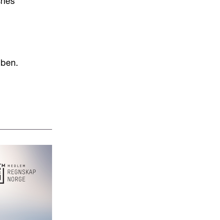
snes
bben.