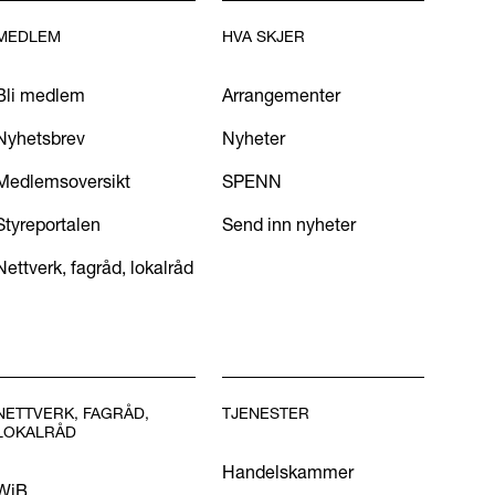
MEDLEM
HVA SKJER
Bli medlem
Arrangementer
Nyhetsbrev
Nyheter
Medlemsoversikt
SPENN
Styreportalen
Send inn nyheter
Nettverk, fagråd, lokalråd
NETTVERK, FAGRÅD,
TJENESTER
LOKALRÅD
Handelskammer
WiB