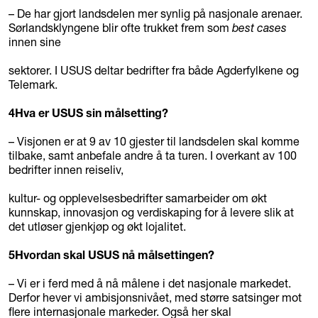
– De har gjort landsdelen mer synlig på nasjonale arenaer.
Sørlandsklyngene blir ofte trukket frem som
best cases
innen sine
sektorer. I USUS deltar bedrifter fra både Agderfylkene og
Telemark.
4
Hva er USUS sin målsetting?
– Visjonen er at 9 av 10 gjester til landsdelen skal komme
tilbake, samt anbefale andre å ta turen. I overkant av 100
bedrifter innen reiseliv,
kultur- og opplevelsesbedrifter samarbeider om økt
kunnskap, innovasjon og verdiskaping for å levere slik at
det utløser gjenkjøp og økt lojalitet.
5
Hvordan skal USUS nå målsettingen?
– Vi er i ferd med å nå målene i det nasjonale markedet.
Derfor hever vi ambisjonsnivået, med større satsinger mot
flere internasjonale markeder. Også her skal