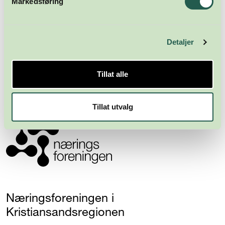
Markedsføring
Detaljer
Meld deg på nyhetsbrevet
Tillat alle
Abonner
Tillat utvalg
Næringsforeningen i
Kristiansandsregionen