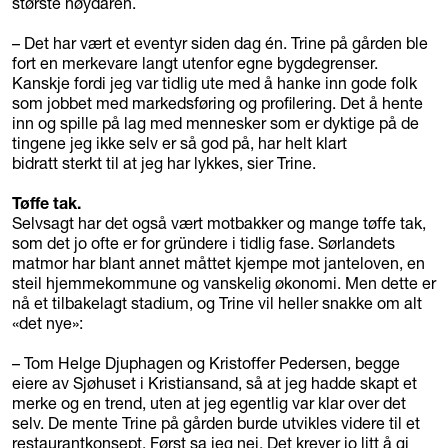
største høydaren.
– Det har vært et eventyr siden dag én. Trine på gården ble
fort en merkevare langt utenfor egne bygdegrenser.
Kanskje fordi jeg var tidlig ute med å hanke inn gode folk
som jobbet med markedsføring og profilering. Det å hente
inn og spille på lag med mennesker som er dyktige på de
tingene jeg ikke selv er så god på, har helt klart
bidratt sterkt til at jeg har lykkes, sier Trine.
Tøffe tak.
Selvsagt har det også vært motbakker og mange tøffe tak,
som det jo ofte er for gründere i tidlig fase. Sørlandets
matmor har blant annet måttet kjempe mot janteloven, en
steil hjemmekommune og vanskelig økonomi. Men dette er
nå et tilbakelagt stadium, og Trine vil heller snakke om alt
«det nye»:
– Tom Helge Djuphagen og Kristoffer Pedersen, begge
eiere av Sjøhuset i Kristiansand, så at jeg hadde skapt et
merke og en trend, uten at jeg egentlig var klar over det
selv. De mente Trine på gården burde utvikles videre til et
restaurantkonsept. Først sa jeg nei. Det krever jo litt å gi