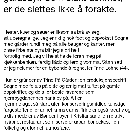
er de slettes ikke å forakte.
Hester, kuer og sauer er liksom så brå av seg,
så uberegnelige. Jeg er riktig nok født og oppvokst i Søgne
med gårder rundt meg på alle bauger og kanter, men
disse firbeinte dyra blir jeg aldri helt
fortrolig med. Jeg vil helst ha de foran meg på
kjøkkenbenken, ferdig flådd og ferdig vomma. Sånn sett
er jeg nok mer for en bybonde å regne, ler Trine Lohne (44).
Hun er gründer av Trine På Gården; en produksjonsbedrift i
Søgne med fokus på ekte og ærlig mat tuftet på gamle
oppskrifter, og de aller beste råvarene som
hjembygdahennes har å by på. Alt er
hjemmelaget så klart, uten konserveringsmidler, kunstige
fargestoffer eller annet krimskrams. Trine er også kreativ og
aktiv medeier av Bønder i byen i Kristiansand, en relativt
nyåpnet restaurant som serverer urban bondekost i en
folkelig og uformell atmosfære.