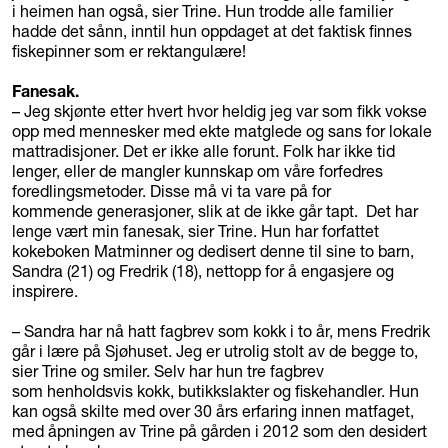
i heimen han også, sier Trine. Hun trodde alle familier
hadde det sånn, inntil hun oppdaget at det faktisk finnes
fiskepinner som er rektangulære!
Fanesak.
– Jeg skjønte etter hvert hvor heldig jeg var som fikk vokse
opp med mennesker med ekte matglede og sans for lokale
mattradisjoner. Det er ikke alle forunt. Folk har ikke tid
lenger, eller de mangler kunnskap om våre forfedres
foredlingsmetoder. Disse må vi ta vare på for
kommende generasjoner, slik at de ikke går tapt. Det har
lenge vært min fanesak, sier Trine. Hun har forfattet
kokeboken Matminner og dedisert denne til sine to barn,
Sandra (21) og Fredrik (18), nettopp for å engasjere og
inspirere.
– Sandra har nå hatt fagbrev som kokk i to år, mens Fredrik
går i lære på Sjøhuset. Jeg er utrolig stolt av de begge to,
sier Trine og smiler. Selv har hun tre fagbrev
som henholdsvis kokk, butikkslakter og fiskehandler. Hun
kan også skilte med over 30 års erfaring innen matfaget,
med åpningen av Trine på gården i 2012 som den desidert