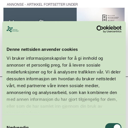
ANNONSE - ARTIKKEL FORTSETTER UNDER
Denne nettsiden anvender cookies
Vi bruker informasjonskapsler for å gi innhold og
annonser et personlig preg, for å levere sosiale
mediefunksjoner og for å analysere trafikken vår. Vi deler
dessuten informasjon om hvordan du bruker nettstedet
vårt, med partnerne våre innen sosiale medier,
Hovedsamarbeidspartnere
annonsering og analysearbeid, som kan kombinere den
med annen informasjon du har gjort tilgjengelig for dem,
eller som de har samlet inn gjennom din bruk av
tjenestene deres.
Samtykkevalg
Nødvendig