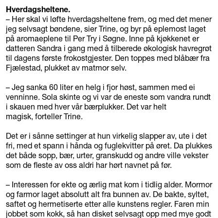
Hverdagsheltene.
– Her skal vi løfte hverdagsheltene frem, og med det mener
jeg selvsagt bøndene, sier Trine, og byr på eplemost laget
på aromaeplene til Per Try i Søgne. Inne på kjøkkenet er
datteren Sandra i gang med å tilberede økologisk havregrøt
til dagens første frokostgjester. Den toppes med blåbær fra
Fjælestad, plukket av matmor selv.
– Jeg sanka 60 liter en helg i fjor høst, sammen med ei
venninne. Sola skinte og vi var de eneste som vandra rundt
i skauen med hver vår bærplukker. Det var helt
magisk, forteller Trine.
Det er i sånne settinger at hun virkelig slapper av, ute i det
fri, med et spann i hånda og fuglekvitter på øret. Da plukkes
det både sopp, bær, urter, granskudd og andre ville vekster
som de fleste av oss aldri har hørt navnet på før.
– Interessen for ekte og ærlig mat kom i tidlig alder. Mormor
og farmor laget absolutt alt fra bunnen av. De bakte, syltet,
saftet og hermetiserte etter alle kunstens regler. Faren min
jobbet som kokk, så han disket selvsagt opp med mye godt