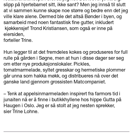
slipp på hjertebarnet sitt, ikke sant? Men jeg innså til slutt
at vi sammen kunne skape noe større og bedre enn det jeg
ville klare alene. Dermed ble det altså Bønder i byen, og
samarbeid med noen fantastisk fine gutter, inkludert
kjøkkensjef Trond Kristiansen, som også er inne på
eiersiden,
forteller Trine.
Hun legger til at det fremdeles kokes og produseres for full
rulle på gården i Søgne, men at hun i disse dager ser seg
om etter nye produksjonslokaler. Pickles,
tomatmarmelade, syltet gresskar og hermetiske plommer
går unna som hakka møkk, og distribueres nå over det
ganske land gjennom grossisten Matcompaniet.
– Tenk at appelsinmarmeladen inspirert fra farmors tid i
junaiten nå er å finne i butikkhyllene hos hippe Gutta på
Haugen i Oslo. Jeg er så stolt at jeg nesten sprekker,
sier Trine Lohne.