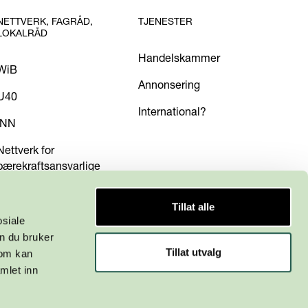
NETTVERK, FAGRÅD,
TJENESTER
LOKALRÅD
Handelskammer
WiB
Annonsering
U40
International?
INN
Nettverk for
bærekraftsansvarlige
Tillat alle
osiale
n du bruker
Tillat utvalg
som kan
mlet inn