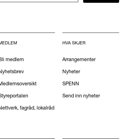
MEDLEM
HVA SKJER
Bli medlem
Arrangementer
Nyhetsbrev
Nyheter
Medlemsoversikt
SPENN
Styreportalen
Send inn nyheter
Nettverk, fagråd, lokalråd