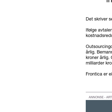
Det skriver 
Ifølge avtale
kostnadsredu
Outsourcingd
årlig. Bemann
kroner årlig.
milliarder kro
Frontica er e
ANNONSE - ART