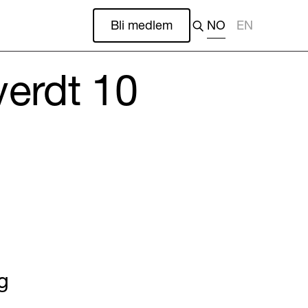
Bli medlem
NO
EN
verdt 10
g