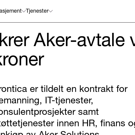
asjement
Tjenester
ikrer Aker-avtale 
kroner
rontica er tildelt en kontrakt for
emanning, IT-tjenester,
onsulentprosjekter samt
tøttetjenester innen HR, finans o
nnkjøp av Aker Solutions.