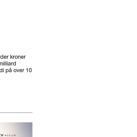
rder kroner
illiard
di på over 10