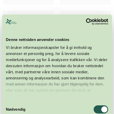
Denne nettsiden anvender cookies
Vi bruker informasjonskapsler for å gi innhold og
annonser et personlig preg, for å levere sosiale
mediefunksjoner og for å analysere trafikken vår. Vi deler
dessuten informasjon om hvordan du bruker nettstedet
vårt, med partnerne våre innen sosiale medier,
annonsering og analysearbeid, som kan kombinere den
med annen informasjon du har gjort tilgjengelig for dem,
eller som de har samlet inn gjennom din bruk av
tjenestene deres.
Samtykkevalg
Meld deg på nyhetsbrevet
Nødvendig