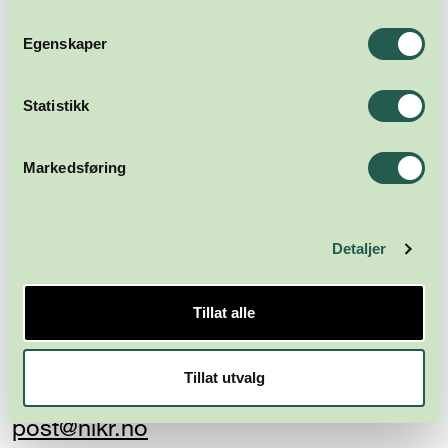
Abonner
Egenskaper
Statistikk
Markedsføring
Detaljer
Næringsforeningen i
Kristiansandsregionen
Tillat alle
Skippergata 23
4611 Kristiansand
Tillat utvalg
post@nikr.no