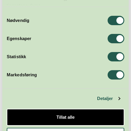
tjenestene deres.
Samtykkevalg
Nødvendig
Egenskaper
Meld deg på nyhetsbrevet
Statistikk
Abonner
Markedsføring
Detaljer
Tillat alle