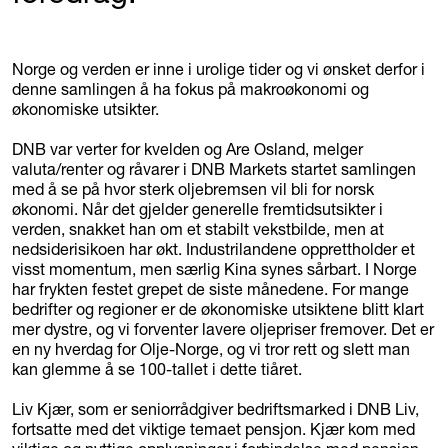
Norge og verden er inne i urolige tider og vi ønsket derfor i
denne samlingen å ha fokus på makroøkonomi og
økonomiske utsikter.
DNB var verter for kvelden og Are Osland, melger
valuta/renter og råvarer i DNB Markets startet samlingen
med å se på hvor sterk oljebremsen vil bli for norsk
økonomi. Når det gjelder generelle fremtidsutsikter i
verden, snakket han om et stabilt vekstbilde, men at
nedsiderisikoen har økt. Industrilandene opprettholder et
visst momentum, men særlig Kina synes sårbart. I Norge
har frykten festet grepet de siste månedene. For mange
bedrifter og regioner er de økonomiske utsiktene blitt klart
mer dystre, og vi forventer lavere oljepriser fremover. Det er
en ny hverdag for Olje-Norge, og vi tror rett og slett man
kan glemme å se 100-tallet i dette tiåret.
Liv Kjær, som er seniorrådgiver bedriftsmarked i DNB Liv,
fortsatte med det viktige temaet pensjon. Kjær kom med