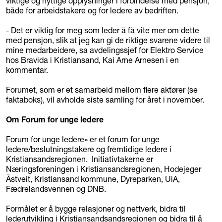
viktige og nyttige opplysninger i forbindelse med pensjon,
både for arbeidstakere og for ledere av bedriften.
- Det er viktig for meg som leder å få vite mer om dette
med pensjon, slik at jeg kan gi de riktige svarene videre til
mine medarbeidere, sa avdelingssjef for Elektro Service
hos Bravida i Kristiansand, Kai Arne Arnesen i en
kommentar.
Forumet, som er et samarbeid mellom flere aktører (se
faktaboks), vil avholde siste samling for året i november.
Om Forum for unge ledere
Forum for unge ledere» er et forum for unge
ledere/beslutningstakere og fremtidige ledere i
Kristiansandsregionen. Initiativtakerne er
Næringsforeningen i Kristiansandsregionen, Hodejeger
Åstveit, Kristiansand kommune, Dyreparken, UiA,
Fædrelandsvennen og DNB.
Formålet er å bygge relasjoner og nettverk, bidra til
lederutvikling i Kristiansandsandsregionen og bidra til å