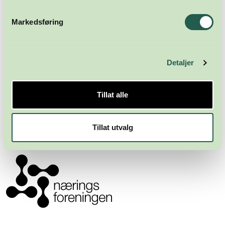
Markedsføring
Detaljer
Meld deg på nyhetsbrevet
Tillat alle
Abonner
Tillat utvalg