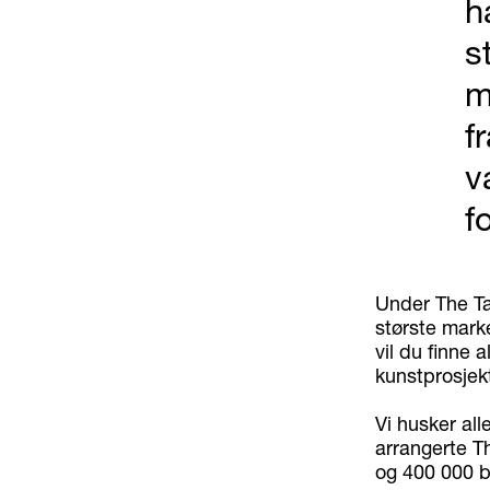
h
s
m
f
v
f
Under The Ta
største mark
vil du finne a
kunstprosjekt
Vi husker all
arrangerte Th
og 400 000 b