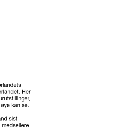
e
ørlandets
ørlandet. Her
rutstillinger,
 øye kan se.
and sist
0 medseilere