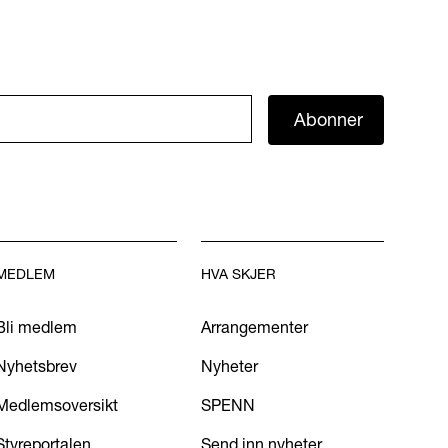
Abonner
MEDLEM
HVA SKJER
Bli medlem
Arrangementer
Nyhetsbrev
Nyheter
Medlemsoversikt
SPENN
Styreportalen
Send inn nyheter