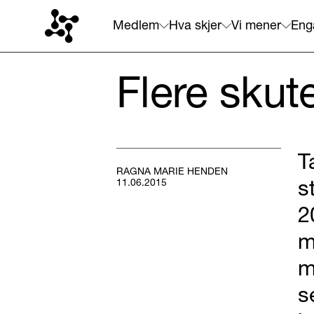
Medlem
Hva skjer
Vi mener
Eng
Flere skut
T
RAGNA MARIE HENDEN
s
11.06.2015
2
m
m
s