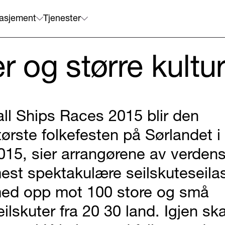
asjement
Tjenester
er og større kult
all Ships Races 2015 blir den
tørste folkefesten på Sørlandet i
015, sier arrangørene av verden
est spektakulære seilskuteseila
ed opp mot 100 store og små
eilskuter fra 20 30 land. Igjen ska