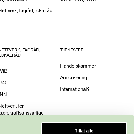
Nettverk, fagråd, lokalråd
NETTVERK, FAGRÅD,
TJENESTER
LOKALRÅD
Handelskammer
WiB
Annonsering
U40
International?
INN
Nettverk for
bærekraftsansvarlige
Tillat alle