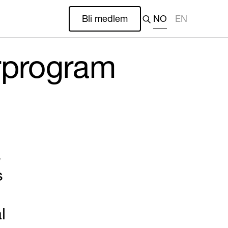
Bli medlem
NO
EN
urprogram
s
s
l