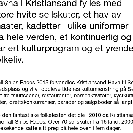
avna i Kristiansand fylles med
tore hvite seilskuter, et hav av
aster, kadetter i ulike uniformer
ra hele verden, et kontinuerlig og
ariert kulturprogram og et yrend
olkeliv.
ll Ships Races 2015 forvandles Kristiansand Havn til S
edsplass og vi vil oppleve tidenes kulturmønstring på S
lt fra friluftscener, restauranter, barneaktiviteter, kystkultu
er, idrettskonkurranser, parader og salgsboder så langt
e den fantastiske folkefesten det ble i 2010 da Kristians
e Tall Ships Races. Over 70 seilskuter fra 16 land, 200
esøkende satte sitt preg på hele byen i fem dager.