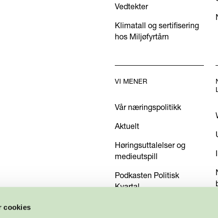
Vedtekter
Klimatall og sertifisering
hos Miljøfyrtårn
VI MENER
Vår næringspolitikk
Aktuelt
Høringsuttalelser og
medieutspill
Podkasten Politisk
Kvartal
Kom med dine innspill
r cookies