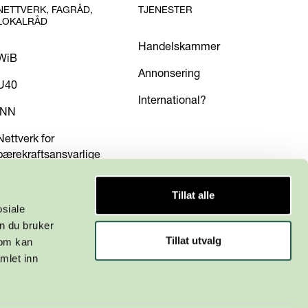
NETTVERK, FAGRÅD,
TJENESTER
LOKALRÅD
Handelskammer
WiB
Annonsering
U40
International?
INN
Nettverk for
bærekraftsansvarlige
Tillat alle
osiale
n du bruker
Tillat utvalg
som kan
mlet inn