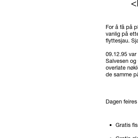
<
For å få på p
vanlig på et
flyttesjau. S
09.12.95 var
Salvesen og 
overlate nøkl
de samme på 
Dagen feires
Gratis fi