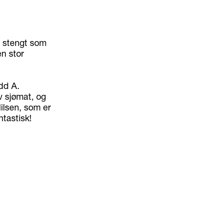
n stengt som
n stor
dd A.
v sjømat, og
ilsen, som er
tastisk!