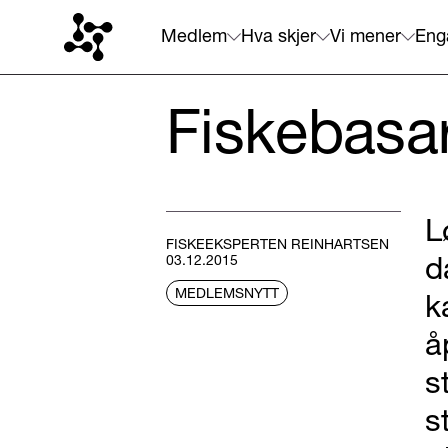
Medlem
Hva skjer
Vi mener
Eng
Fiskebasar
L
FISKEEKSPERTEN REINHARTSEN
d
03.12.2015
MEDLEMSNYTT
k
å
s
s