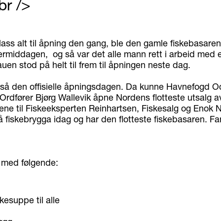
br />
lass alt til åpning den gang, ble den gamle fiskebasare
termiddagen, og så var det alle mann rett i arbeid med e
jauen stod på helt til frem til åpningen neste dag.
 så den offisielle åpningsdagen. Da kunne Havnefogd O
Ordfører Bjørg Wallevik åpne Nordens flotteste utsalg a
ene til Fiskeeksperten Reinhartsen, Fiskesalg og Enok N
fiskebrygga idag og har den flotteste fiskebasaren. Fan
 med følgende:
skesuppe til alle