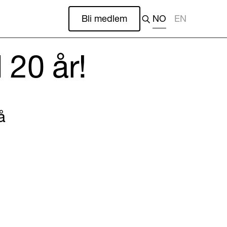
Bli medlem
NO
EN
 20 år!
å