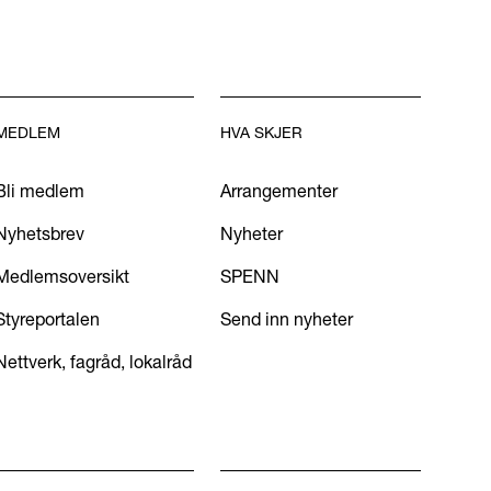
MEDLEM
HVA SKJER
Bli medlem
Arrangementer
Nyhetsbrev
Nyheter
Medlemsoversikt
SPENN
Styreportalen
Send inn nyheter
Nettverk, fagråd, lokalråd