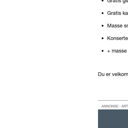
Gratis gl
Gratis ka
Masse s
Konserte
+ masse 
Du er velkomm
ANNONSE - ART