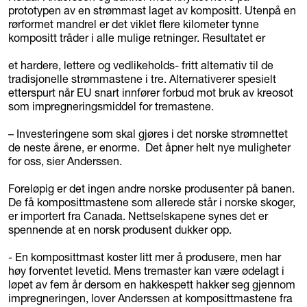
prototypen av en strømmast laget av kompositt. Utenpå en
rørformet mandrel er det viklet flere kilometer tynne
kompositt tråder i alle mulige retninger. Resultatet er
et hardere, lettere og vedlikeholds- fritt alternativ til de
tradisjonelle strømmastene i tre. Alternativerer spesielt
etterspurt når EU snart innfører forbud mot bruk av kreosot
som impregneringsmiddel for tremastene.
– Investeringene som skal gjøres i det norske strømnettet
de neste årene, er enorme. Det åpner helt nye muligheter
for oss, sier Anderssen.
Foreløpig er det ingen andre norske produsenter på banen.
De få komposittmastene som allerede står i norske skoger,
er importert fra Canada. Nettselskapene synes det er
spennende at en norsk produsent dukker opp.
- En komposittmast koster litt mer å produsere, men har
høy forventet levetid. Mens tremaster kan være ødelagt i
løpet av fem år dersom en hakkespett hakker seg gjennom
impregneringen, lover Anderssen at komposittmastene fra