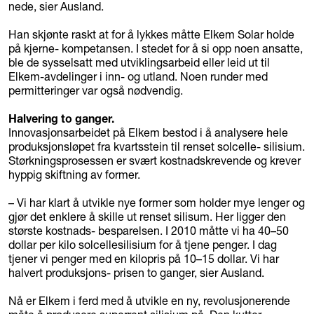
nede, sier Ausland.
Han skjønte raskt at for å lykkes måtte Elkem Solar holde
på kjerne- kompetansen. I stedet for å si opp noen ansatte,
ble de sysselsatt med utviklingsarbeid eller leid ut til
Elkem-avdelinger i inn- og utland. Noen runder med
permitteringer var også nødvendig.
Halvering to ganger.
Innovasjonsarbeidet på Elkem bestod i å analysere hele
produksjonsløpet fra kvartsstein til renset solcelle- silisium.
Størkningsprosessen er svært kostnadskrevende og krever
hyppig skiftning av former.
– Vi har klart å utvikle nye former som holder mye lenger og
gjør det enklere å skille ut renset silisum. Her ligger den
største kostnads- besparelsen. I 2010 måtte vi ha 40–50
dollar per kilo solcellesilisium for å tjene penger. I dag
tjener vi penger med en kilopris på 10–15 dollar. Vi har
halvert produksjons- prisen to ganger, sier Ausland.
Nå er Elkem i ferd med å utvikle en ny, revolusjonerende