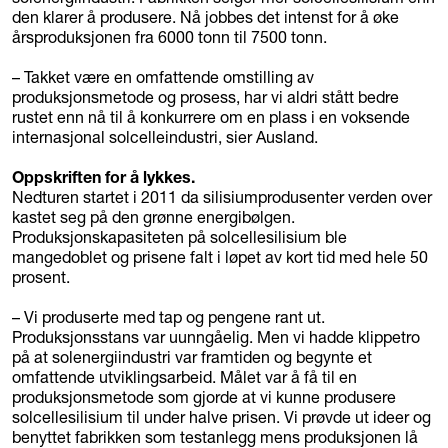
den klarer å produsere. Nå jobbes det intenst for å øke
årsproduksjonen fra 6000 tonn til 7500 tonn.
– Takket være en omfattende omstilling av
produksjonsmetode og prosess, har vi aldri stått bedre
rustet enn nå til å konkurrere om en plass i en voksende
internasjonal solcelleindustri, sier Ausland.
Oppskriften for å lykkes.
Nedturen startet i 2011 da silisiumprodusenter verden over
kastet seg på den grønne energibølgen.
Produksjonskapasiteten på solcellesilisium ble
mangedoblet og prisene falt i løpet av kort tid med hele 50
prosent.
– Vi produserte med tap og pengene rant ut.
Produksjonsstans var uunngåelig. Men vi hadde klippetro
på at solenergiindustri var framtiden og begynte et
omfattende utviklingsarbeid. Målet var å få til en
produksjonsmetode som gjorde at vi kunne produsere
solcellesilisium til under halve prisen. Vi prøvde ut ideer og
benyttet fabrikken som testanlegg mens produksjonen lå