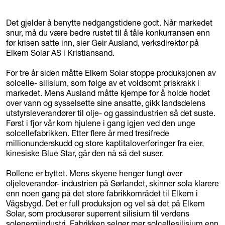
Det gjelder å benytte nedgangstidene godt. Når markedet
snur, må du være bedre rustet til å tåle konkurransen enn
før krisen satte inn, sier Geir Ausland, verksdirektør på
Elkem Solar AS i Kristiansand.
For tre år siden måtte Elkem Solar stoppe produksjonen av
solcelle- silisium, som følge av et voldsomt priskrakk i
markedet. Mens Ausland måtte kjempe for å holde hodet
over vann og sysselsette sine ansatte, gikk landsdelens
utstyrsleverandører til olje- og gassindustrien så det suste.
Først i fjor vår kom hjulene i gang igjen ved den unge
solcellefabrikken. Etter flere år med tresifrede
millionunderskudd og store kaptitaloverføringer fra eier,
kinesiske Blue Star, går den nå så det suser.
Rollene er byttet. Mens skyene henger tungt over
oljeleverandør- industrien på Sørlandet, skinner sola klarere
enn noen gang på det store fabrikkområdet til Elkem i
Vågsbygd. Det er full produksjon og vel så det på Elkem
Solar, som produserer superrent silisium til verdens
solenergiindustri. Fabrikken selger mer solcellesilisium enn