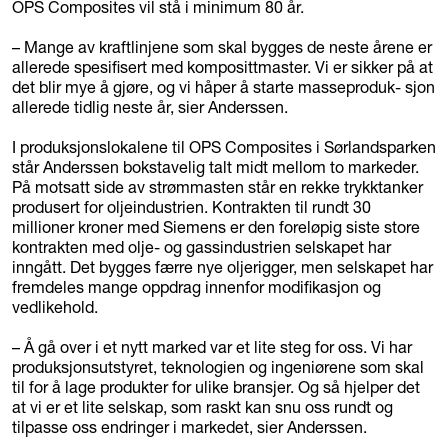
OPS Composites vil stå i minimum 80 år.
– Mange av kraftlinjene som skal bygges de neste årene er
allerede spesifisert med komposittmaster. Vi er sikker på at
det blir mye å gjøre, og vi håper å starte masseproduk- sjon
allerede tidlig neste år, sier Anderssen.
I produksjonslokalene til OPS Composites i Sørlandsparken
står Anderssen bokstavelig talt midt mellom to markeder.
På motsatt side av strømmasten står en rekke trykktanker
produsert for oljeindustrien. Kontrakten til rundt 30
millioner kroner med Siemens er den foreløpig siste store
kontrakten med olje- og gassindustrien selskapet har
inngått. Det bygges færre nye oljerigger, men selskapet har
fremdeles mange oppdrag innenfor modifikasjon og
vedlikehold.
– Å gå over i et nytt marked var et lite steg for oss. Vi har
produksjonsutstyret, teknologien og ingeniørene som skal
til for å lage produkter for ulike bransjer. Og så hjelper det
at vi er et lite selskap, som raskt kan snu oss rundt og
tilpasse oss endringer i markedet, sier Anderssen.