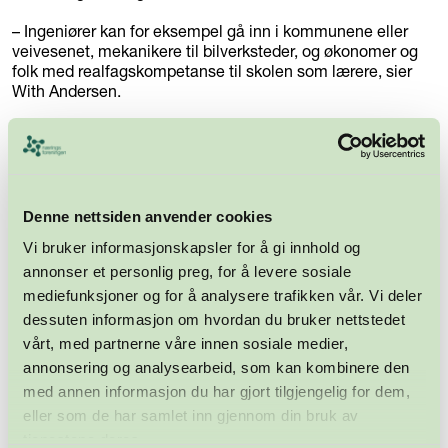
– Ingeniører kan for eksempel gå inn i kommunene eller
veivesenet, mekanikere til bilverksteder, og økonomer og
folk med realfagskompetanse til skolen som lærere, sier
With Andersen.
Nye ideer.
Noen av de som nå står uten arbeid kommer til Kamilla
Sharma. Lederen for Sørlandets inkubator og
innovasjonsselskap, Innoventus Sør, står klar til å bistå
mennesker og bedrifter som har en god idé.
Denne nettsiden anvender cookies
Vi bruker informasjonskapsler for å gi innhold og
– Det er ofte i tøffe tider at gode ideer unnfanges og
suksessrike selskaper fødes. I krisetider må vi tenke
annonser et personlig preg, for å levere sosiale
annerledes, vi kan ikke fortsette som før. Når bestillingene
mediefunksjoner og for å analysere trafikken vår. Vi deler
og leveransene stopper opp, får innovasjon større fokus. Vi
dessuten informasjon om hvordan du bruker nettstedet
er på vei inn i en mer innovativ periode, sier Kamilla
vårt, med partnerne våre innen sosiale medier,
Sharma.
annonsering og analysearbeid, som kan kombinere den
Hun peker blant annet på hva som skjedde i kjølvannet av
med annen informasjon du har gjort tilgjengelig for dem,
nedleggelsen av Ericssons avdeling i Grimstad.
eller som de har samlet inn gjennom din bruk av
Teknologene og kompetansen ble igjen i byen og resulterte
tjenestene deres.