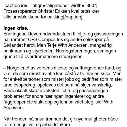
[caption id="" align="alignnone" width="800"]
Prosessoperatør Christer Eriksen kvalitetssikrer
silisiumsblokkene før pakking[/caption]
Ingen krise.
Endringene i leverandørindustrien til olje- og gassnæringen
har rammet OPS Composites og andre selskaper på
Sørlandet hardt. Men Terje With Andersen, mangeårig
bankmann og styreleder i Næringsforeningen, ser ingen
grunn til å overdramatisere situasjonen.
– Norge er et av verdens rikeste og velfungerende land, og
vi er de som minst av alle kan påstå at vi har en krise. Men
for enkeltpersoner som mister jobb og bedrifter som mister
arbeidsoppdrag, oppleves det som nå skjer vanskelig.
Paradoksalt skapte veksten i olje- og gassnæringen
problemer for andre næringer. Ingeniører og andre
faggrupper ble slukt opp og lønnsnivået steg, sier With
Andersen.
Når trenden nå snur, tror han det gir nye muligheter både
for næringslivet og arbeidstakere.