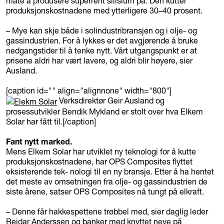
måte å produsere superrent silisium på. Den kutter
produksjonskostnadene med ytterligere 30–40 prosent.
– Mye kan skje både i solindustribransjen og i olje- og
gassindustrien. For å lykkes er det avgjørende å bruke
nedgangstider til å tenke nytt. Vårt utgangspunkt er at
prisene aldri har vært lavere, og aldri blir høyere, sier
Ausland.
[caption id="" align="alignnone" width="800"]
Verksdirektør Geir Ausland og
prosessutvikler Bendik Mykland er stolt over hva Elkem
Solar har fått til.[/caption]
Fant nytt marked.
Mens Elkem Solar har utviklet ny teknologi for å kutte
produksjonskostnadene, har OPS Composites flyttet
eksisterende tek- nologi til en ny bransje. Etter å ha hentet
det meste av omsetningen fra olje- og gassindustrien de
siste årene, satser OPS Composites nå tungt på elkraft.
– Denne får hakkespettene trøbbel med, sier daglig leder
Reidar Anderssen og banker med knyttet neve på