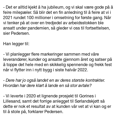
- Det er alltid kjekt å ha jubileum, og vi skal være gode på å
feire milepæler. Så blir det en fin anledning til å feire at vi i
2021 rundet 100 millioner i omsetning for første gang. Når
vi tenker på at over en tredjedel av arbeidsstokken ble
ansatt under pandemien, så gleder vi oss til fortsettelsen,
sier Pedersen.
Han legger til:
- Vi planlegger flere markeringer sammen med våre
leverandører, kunder og ansatte gjennom året og satser på
å toppe det hele med en skikkelig spennende og frekk fest
når vi flytter inn i nytt bygg i siste halvår 2022.
- Dere har jo også landet en av deres største kontrakter.
Hvordan har dere klart å lande en så stor avtale?
- Vi leverte i 2020 et lignende prosjekt til Gorines i
Lillesand, samt det forrige anlegget til Sørlandskjøtt så
dette er nok et resultat av at kunden vår vet at vi kan og er
til å stole på, forklarer Pedersen.