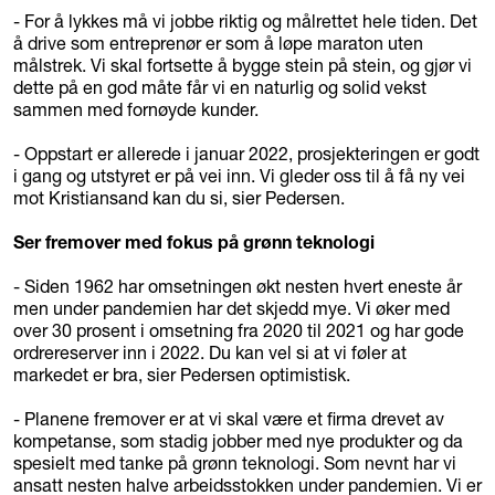
- For å lykkes må vi jobbe riktig og målrettet hele tiden. Det
å drive som entreprenør er som å løpe maraton uten
målstrek. Vi skal fortsette å bygge stein på stein, og gjør vi
dette på en god måte får vi en naturlig og solid vekst
sammen med fornøyde kunder.
- Oppstart er allerede i januar 2022, prosjekteringen er godt
i gang og utstyret er på vei inn. Vi gleder oss til å få ny vei
mot Kristiansand kan du si, sier Pedersen.
Ser fremover med fokus på grønn teknologi
- Siden 1962 har omsetningen økt nesten hvert eneste år
men under pandemien har det skjedd mye. Vi øker med
over 30 prosent i omsetning fra 2020 til 2021 og har gode
ordrereserver inn i 2022. Du kan vel si at vi føler at
markedet er bra, sier Pedersen optimistisk.
- Planene fremover er at vi skal være et firma drevet av
kompetanse, som stadig jobber med nye produkter og da
spesielt med tanke på grønn teknologi. Som nevnt har vi
ansatt nesten halve arbeidsstokken under pandemien. Vi er