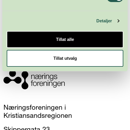
Meld deg på nyhetsbrevet
Detaljer
Abonner
Tillat alle
Tillat utvalg
Næringsforeningen i
Kristiansandsregionen
Skippergata 23