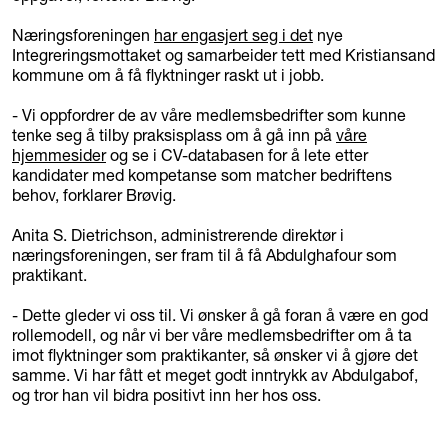
Næringsforeningen
har engasjert seg i det
nye
Integreringsmottaket og samarbeider tett med Kristiansand
kommune om å få flyktninger raskt ut i jobb.
- Vi oppfordrer de av våre medlemsbedrifter som kunne
tenke seg å tilby praksisplass om å gå inn på
våre
hjemmesider
og se i CV-databasen for å lete etter
kandidater med kompetanse som matcher bedriftens
behov, forklarer Brøvig.
Anita S. Dietrichson, administrerende direktør i
næringsforeningen, ser fram til å få Abdulghafour som
praktikant.
- Dette gleder vi oss til. Vi ønsker å gå foran å være en god
rollemodell, og når vi ber våre medlemsbedrifter om å ta
imot flyktninger som praktikanter, så ønsker vi å gjøre det
samme. Vi har fått et meget godt inntrykk av Abdulgabof,
og tror han vil bidra positivt inn her hos oss.