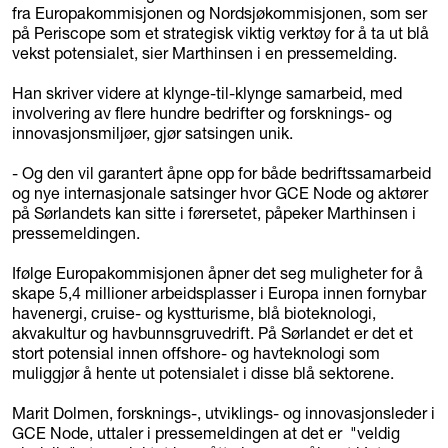
fra Europakommisjonen og Nordsjøkommisjonen, som ser
på Periscope som et strategisk viktig verktøy for å ta ut blå
vekst potensialet, sier Marthinsen i en pressemelding.
Han skriver videre at klynge-til-klynge samarbeid, med
involvering av flere hundre bedrifter og forsknings- og
innovasjonsmiljøer, gjør satsingen unik.
- Og den vil garantert åpne opp for både bedriftssamarbeid
og nye internasjonale satsinger hvor GCE Node og aktører
på Sørlandets kan sitte i førersetet, påpeker Marthinsen i
pressemeldingen.
Ifølge Europakommisjonen åpner det seg muligheter for å
skape 5,4 millioner arbeidsplasser i Europa innen fornybar
havenergi, cruise- og kystturisme, blå bioteknologi,
akvakultur og havbunnsgruvedrift. På Sørlandet er det et
stort potensial innen offshore- og havteknologi som
muliggjør å hente ut potensialet i disse blå sektorene.
Marit Dolmen, forsknings-, utviklings- og innovasjonsleder i
GCE Node, uttaler i pressemeldingen at det er "veldig