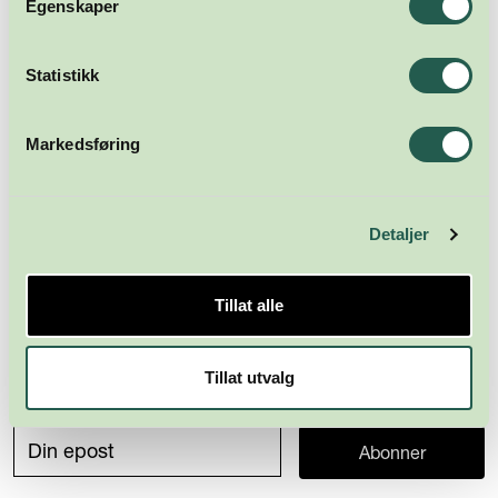
Egenskaper
Statistikk
Markedsføring
Detaljer
Tillat alle
Tillat utvalg
Meld deg på nyhetsbrevet
Abonner