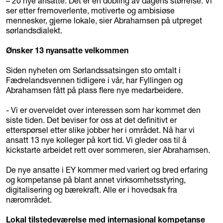
– 20 nye ansatte. Det er en dobling av dagens størrelse. Vi
ser etter fremoverlente, motiverte og ambisiøse
mennesker, gjerne lokale, sier Abrahamsen på utpreget
sørlandsdialekt.
Ønsker 13 nyansatte velkommen
Siden nyheten om Sørlandssatsingen sto omtalt i
Fædrelandsvennen tidligere i vår, har Fyllingen og
Abrahamsen fått på plass flere nye medarbeidere.
- Vi er overveldet over interessen som har kommet den
siste tiden. Det beviser for oss at det definitivt er
etterspørsel etter slike jobber her i området. Nå har vi
ansatt 13 nye kolleger på kort tid. Vi gleder oss til å
kickstarte arbeidet rett over sommeren, sier Abrahamsen.
De nye ansatte i EY kommer med variert og bred erfaring
og kompetanse på blant annet virksomhetsstyring,
digitalisering og bærekraft. Alle er i hovedsak fra
nærområdet.
Lokal tilstedeværelse med internasjonal kompetanse