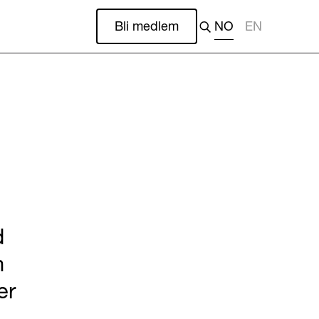
Bli medlem
NO
EN
d
n
er