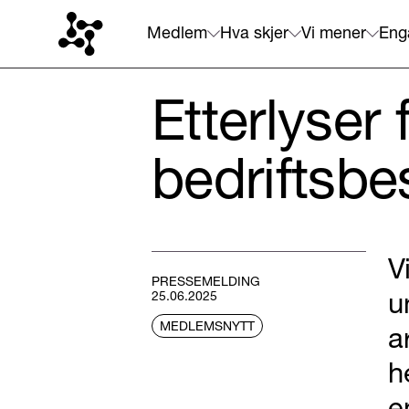
Medlem
Hva skjer
Vi mener
Eng
Etterlyser f
bedriftsbe
V
PRESSEMELDING
u
25.06.2025
MEDLEMSNYTT
a
h
e