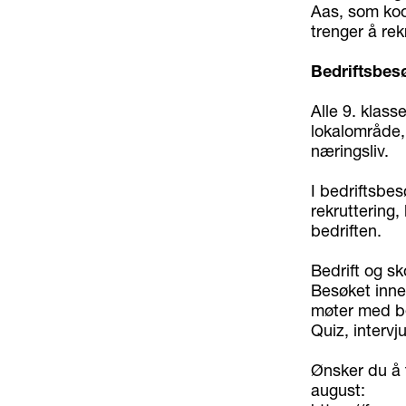
Aas, som koo
trenger å rekr
Bedriftsbesø
Alle 9. klass
lokalområde
næringsliv.
I bedriftsbe
rekruttering,
bedriften.
Bedrift og sk
Besøket inneh
møter med bed
Quiz, intervj
Ønsker du å t
august: