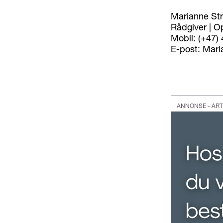
Marianne St
Rådgiver | Op
Mobil: (+47)
E-post:
Mari
ANNONSE - ART