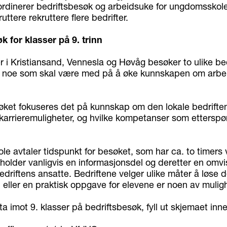
rdinerer bedriftsbesøk og arbeidsuke for ungdomsskole
uttere rekruttere flere bedrifter.
k for klasser på 9. trinn
er i Kristiansand, Vennesla og Høvåg besøker to ulike bedri
, noe som skal være med på å øke kunnskapen om arbe
søket fokuseres det på kunnskap om den lokale bedrifte
 karrieremuligheter, og hvilke kompetanser som etterspør
ole avtaler tidspunkt for besøket, som har ca. to timers 
older vanligvis en informasjonsdel og deretter en omvis
riftens ansatte. Bedriftene velger ulike måter å løse d
u eller en praktisk oppgave for elevene er noen av mulig
a imot 9. klasser på bedriftsbesøk, fyll ut skjemaet inn