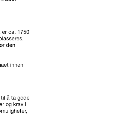
t er ca. 1750
plasseres.
før den
emaet innen
til å ta gode
r og krav i
muligheter,