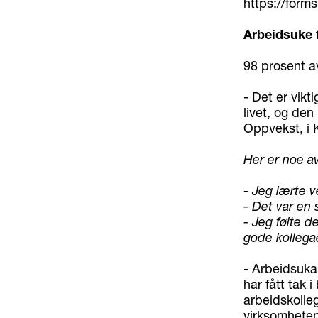
https://form
Arbeidsuke f
98 prosent av
- Det er vikt
livet, og den
Oppvekst, i 
Her er noe av
- Jeg lærte v
- Det var en
- Jeg følte d
gode kollega
- Arbeidsuka
har fått tak 
arbeidskolleg
virksomhetene