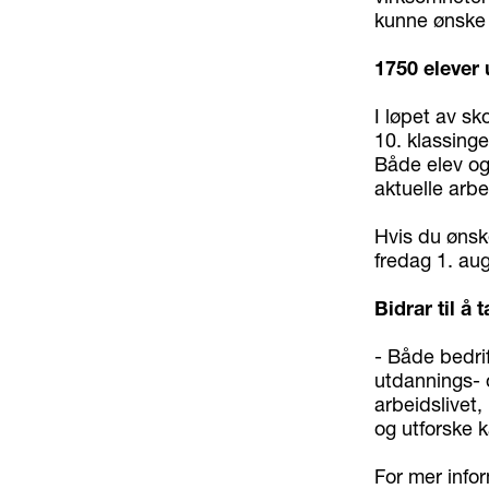
kunne ønske s
1750 elever 
I løpet av sk
10. klassinge
Både elev og 
aktuelle arb
Hvis du ønske
fredag 1. au
Bidrar til å
- Både bedrif
utdannings- 
arbeidslivet
og utforske k
For mer infor