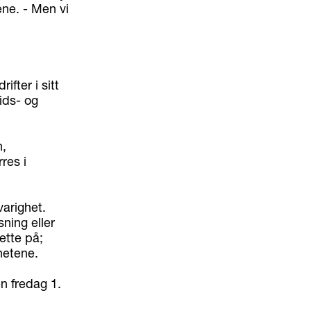
ne. - Men vi
fter i sitt
ids- og
n,
res i
varighet.
ning eller
ette på;
hetene.
en fredag 1.