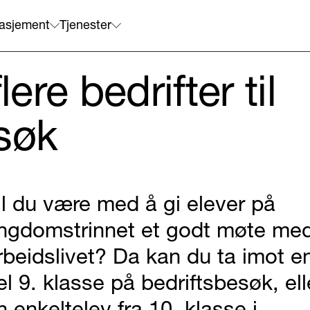
asjement
Tjenester
lere bedrifter til
søk
il du være med å gi elever på
ngdomstrinnet et godt møte me
rbeidslivet? Da kan du ta imot e
el 9. klasse på bedriftsbesøk, ell
n enkeltelev fra 10. klasse i