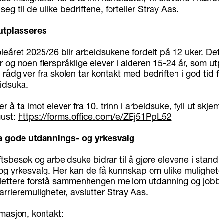
eg til de ulike bedriftene, forteller Stray Aas.
utplasseres
oleåret 2025/26 blir arbeidsukene fordelt på 12 uker. De
r og noen flerspråklige elever i alderen 15-24 år, som ut
rådgiver fra skolen tar kontakt med bedriften i god tid 
eidsuka.
r å ta imot elever fra 10. trinn i arbeidsuke, fyll ut skj
gust:
https://forms.office.com/e/ZEj51PpL52
 ta gode utdannings- og yrkesvalg
tsbesøk og arbeidsuke bidrar til å gjøre elevene i stand 
og yrkesvalg. Her kan de få kunnskap om ulike mulighete
, lettere forstå sammenhengen mellom utdanning og jobb
arrieremuligheter, avslutter Stray Aas.
masjon, kontakt: