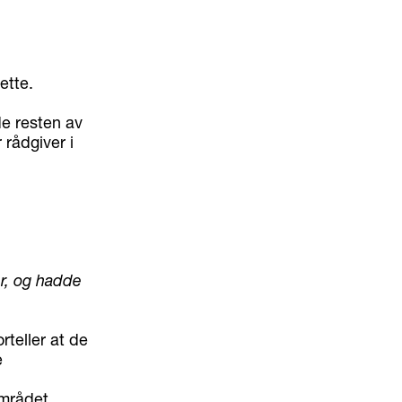
ette.
de resten av
 rådgiver i
er, og hadde
teller at de
e
området