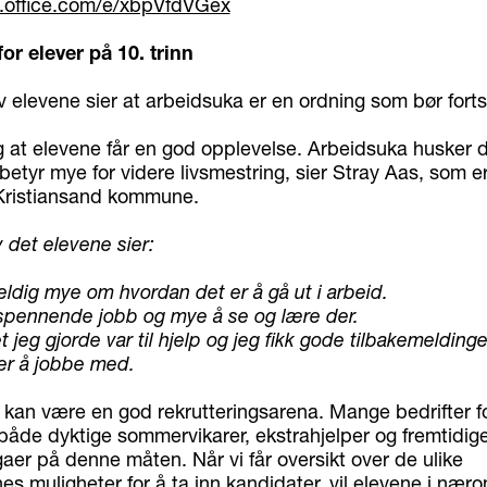
s.office.com/e/xbpVfdVGex
or elever på 10. trinn
 elevene sier at arbeidsuka er en ordning som bør forts
ig at elevene får en god opplevelse. Arbeidsuka husker 
 betyr mye for videre livsmestring, sier Stray Aas, som er
Kristiansand kommune.
 det elevene sier:
eldig mye om hvordan det er å gå ut i arbeid.
 spennende jobb og mye å se og lære der.
et jeg gjorde var til hjelp og jeg fikk gode tilbakemelding
er å jobbe med.
 kan være en god rekrutteringsarena. Mange bedrifter for
i både dyktige sommervikarer, ekstrahjelper og fremtidig
aer på denne måten. Når vi får oversikt over de ulike
s muligheter for å ta inn kandidater, vil elevene i nær