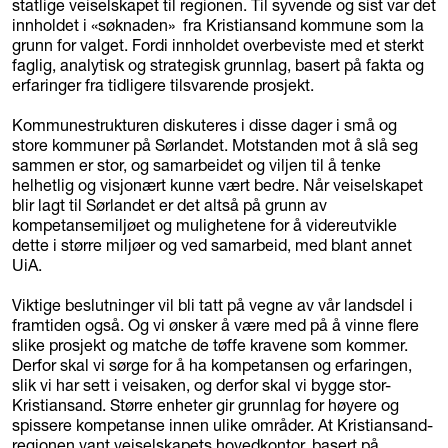
statlige veiselskapet til regionen. Til syvende og sist var det
innholdet i «søknaden» fra Kristiansand kommune som la
grunn for valget. Fordi innholdet overbeviste med et sterkt
faglig, analytisk og strategisk grunnlag, basert på fakta og
erfaringer fra tidligere tilsvarende prosjekt.
Kommunestrukturen diskuteres i disse dager i små og
store kommuner på Sørlandet. Motstanden mot å slå seg
sammen er stor, og samarbeidet og viljen til å tenke
helhetlig og visjonært kunne vært bedre. Når veiselskapet
blir lagt til Sørlandet er det altså på grunn av
kompetansemiljøet og mulighetene for å videreutvikle
dette i større miljøer og ved samarbeid, med blant annet
UiA.
Viktige beslutninger vil bli tatt på vegne av vår landsdel i
framtiden også. Og vi ønsker å være med på å vinne flere
slike prosjekt og matche de tøffe kravene som kommer.
Derfor skal vi sørge for å ha kompetansen og erfaringen,
slik vi har sett i veisaken, og derfor skal vi bygge stor-
Kristiansand. Større enheter gir grunnlag for høyere og
spissere kompetanse innen ulike områder. At Kristiansand-
regionen vant veiselskapets hovedkontor, basert på