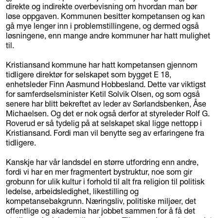
direkte og indirekte overbevisning om hvordan man bør
løse oppgaven. Kommunen besitter kompetansen og kan
gå mye lenger inn i problemstillingene, og dermed også
løsningene, enn mange andre kommuner har hatt mulighet
til.
Kristiansand kommune har hatt kompetansen gjennom
tidligere direktør for selskapet som bygget E 18,
enhetsleder Finn Aasmund Hobbesland. Dette var viktigst
for samferdselsminister Ketil Solvik Olsen, og som også
senere har blitt bekreftet av leder av Sørlandsbenken, Åse
Michaelsen. Og det er nok også derfor at styreleder Rolf G.
Roverud er så tydelig på at selskapet skal ligge nettopp i
Kristiansand. Fordi man vil benytte seg av erfaringene fra
tidligere.
Kanskje har vår landsdel en større utfordring enn andre,
fordi vi har en mer fragmentert bystruktur, noe som gir
grobunn for ulik kultur i forhold til alt fra religion til politisk
ledelse, arbeidsledighet, likestilling og
kompetansebakgrunn. Næringsliv, politiske miljøer, det
offentlige og akademia har jobbet sammen for å få det