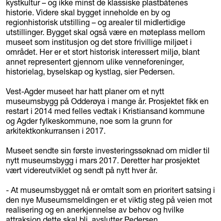
kystkultur – og ikke minst de klassiske plastbåtenes
historie. Videre skal bygget inneholde en by og
regionhistorisk utstilling – og arealer til midlertidige
utstillinger. Bygget skal også være en møteplass mellom
museet som institusjon og det store frivillige miljøet i
området. Her er et stort historisk interessert miljø, blant
annet representert gjennom ulike venneforeninger,
historielag, byselskap og kystlag, sier Pedersen.
Vest-Agder museet har hatt planer om et nytt
museumsbygg på Odderøya i mange år. Prosjektet fikk en
restart i 2014 med felles vedtak i Kristiansand kommune
og Agder fylkeskommune, noe som la grunn for
arkitektkonkurransen i 2017.
Museet sendte sin første investeringssøknad om midler til
nytt museumsbygg i mars 2017. Deretter har prosjektet
vært videreutviklet og sendt på nytt hver år.
- At museumsbygget nå er omtalt som en prioritert satsing i
den nye Museumsmeldingen er et viktig steg på veien mot
realisering og en anerkjennelse av behov og hvilke
attraksjon dette skal bli, avslutter Pedersen.