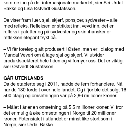
komme inn på det internasjonale markedet, sier Siri Urdal
Bakke og Lisa Østvedt Gustafsson.
De viser fram luer, sjal, skjerf, ponsjoer, sydvester – alle
med refleks. Refleksen er strikket inn, vevd inn, det er
refleks i paletter og på sydvester og skinnhansker er
refleksen elegant trykt på.
– Vi får foreløpig alt produsert i Østen, men er i dialog med
Mandal Veveri om å lage sjal og skjerf. Vi utvider
produktspekteret hele tiden og vi fornyer oss. Det er viktig,
sier Østvedt Gustafsson.
GÅR UTENLANDS
Da de etablerte seg i 2011, hadde de fem forhandlere. Nå
har de 130 fordelt over hele landet. Og i fjor ble det solgt 16
500 plagg og omsetningen var på 3,86 millioner kroner.
– Målet i år er en omsetning på 5,5 millioner kroner. Vi tror
det er mulig å øke omsetningen i Norge til 20 millioner
kroner. Potensialet i utlandet er minst like stort som i
Norge, sier Urdal Bakke.