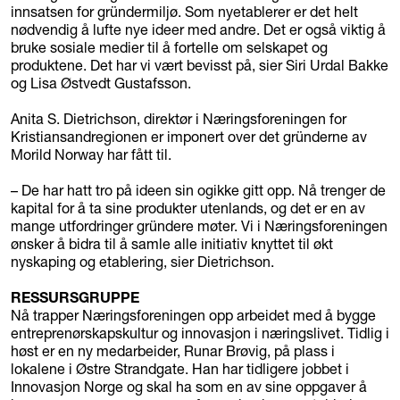
innsatsen for gründermiljø. Som nyetablerer er det helt
nødvendig å lufte nye ideer med andre. Det er også viktig å
bruke sosiale medier til å fortelle om selskapet og
produktene. Det har vi vært bevisst på, sier Siri Urdal Bakke
og Lisa Østvedt Gustafsson.
Anita S. Dietrichson, direktør i Næringsforeningen for
Kristiansandregionen er imponert over det gründerne av
Morild Norway har fått til.
– De har hatt tro på ideen sin ogikke gitt opp. Nå trenger de
kapital for å ta sine produkter utenlands, og det er en av
mange utfordringer gründere møter. Vi i Næringsforeningen
ønsker å bidra til å samle alle initiativ knyttet til økt
nyskaping og etablering, sier Dietrichson.
RESSURSGRUPPE
Nå trapper Næringsforeningen opp arbeidet med å bygge
entreprenørskapskultur og innovasjon i næringslivet. Tidlig i
høst er en ny medarbeider, Runar Brøvig, på plass i
lokalene i Østre Strandgate. Han har tidligere jobbet i
Innovasjon Norge og skal ha som en av sine oppgaver å