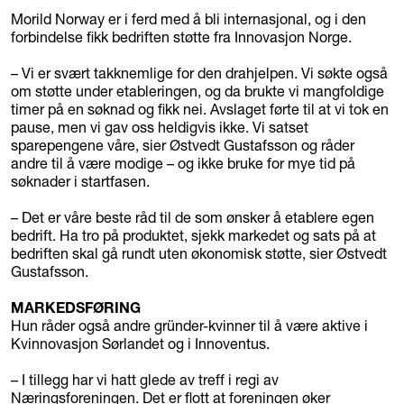
Morild Norway er i ferd med å bli internasjonal, og i den
forbindelse fikk bedriften støtte fra Innovasjon Norge.
– Vi er svært takknemlige for den drahjelpen. Vi søkte også
om støtte under etableringen, og da brukte vi mangfoldige
timer på en søknad og fikk nei. Avslaget førte til at vi tok en
pause, men vi gav oss heldigvis ikke. Vi satset
sparepengene våre, sier Østvedt Gustafsson og råder
andre til å være modige – og ikke bruke for mye tid på
søknader i startfasen.
– Det er våre beste råd til de som ønsker å etablere egen
bedrift. Ha tro på produktet, sjekk markedet og sats på at
bedriften skal gå rundt uten økonomisk støtte, sier Østvedt
Gustafsson.
MARKEDSFØRING
Hun råder også andre gründer-kvinner til å være aktive i
Kvinnovasjon Sørlandet og i Innoventus.
– I tillegg har vi hatt glede av treff i regi av
Næringsforeningen. Det er flott at foreningen øker