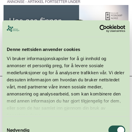
ANNONSE - ARTIKKEL FORTSETTER UNDER
Denne nettsiden anvender cookies
Vi bruker informasjonskapsler for å gi innhold og
annonser et personlig preg, for å levere sosiale
mediefunksjoner og for å analysere trafikken vår. Vi deler
dessuten informasjon om hvordan du bruker nettstedet
Hovedsamarbeidspartnere
vårt, med partnerne våre innen sosiale medier,
annonsering og analysearbeid, som kan kombinere den
med annen informasjon du har gjort tilgjengelig for dem,
eller som de har samlet inn gjennom din bruk av
tjenestene deres.
Samtykkevalg
Nødvendig